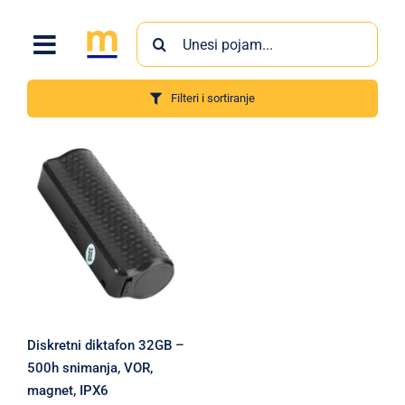
Skip
Search
to
for:
content
Filteri i sortiranje
Proizvodi
Diskretni diktafon 32GB –
500h snimanja, VOR,
magnet, IPX6