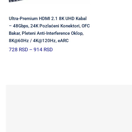
Ultra-Premium HDMI 2.1 8K UHD Kabal
– 48Gbps, 24K Pozlaćeni Konektori, OFC
Bakar, Pleteni Anti-Interference Oklop,
8K@60Hz / 4K@120Hz, eARC
Raspon
728
RSD
–
914
RSD
cena:
od
728 RSD
do
914 RSD