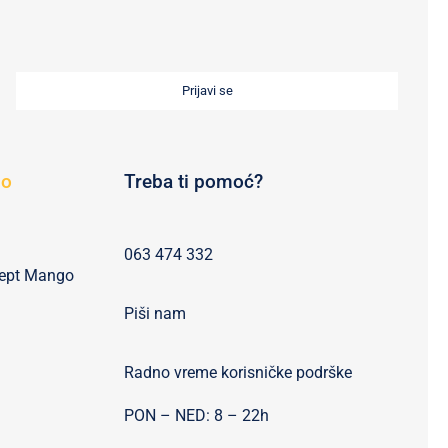
Prijavi se
go
Treba ti pomoć?
063 474 332
cept Mango
Piši nam
Radno vreme korisničke podrške
PON – NED: 8 – 22h