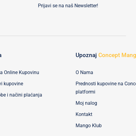
Prijavi se na naš Newsletter!
a
Upoznaj
Concept Man
za Online Kupovinu
O Nama
vi kupovine
Prednosti kupovine na Con
platformi
be i načini plaćanja
Moj nalog
Kontakt
Mango Klub