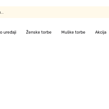
o uređaji
Ženske torbe
Muške torbe
Akcija