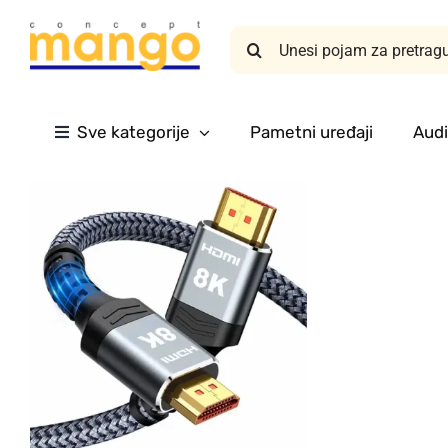
Skip
Search
to
for:
content
Sve kategorije
Pametni uređaji
Audi