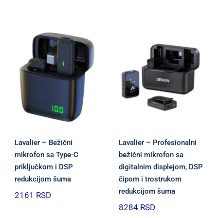
Lavalier – Bežični
Lavalier – Profesionalni
mikrofon sa Type-C
bežični mikrofon sa
priključkom i DSP
digitalnim displejom, DSP
redukcijom šuma
čipom i trostrukom
redukcijom šuma
2161
RSD
8284
RSD