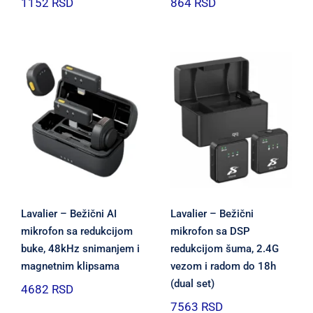
1152
RSD
864
RSD
Lavalier – Bežični AI
Lavalier – Bežični
mikrofon sa redukcijom
mikrofon sa DSP
buke, 48kHz snimanjem i
redukcijom šuma, 2.4G
magnetnim klipsama
vezom i radom do 18h
(dual set)
4682
RSD
7563
RSD