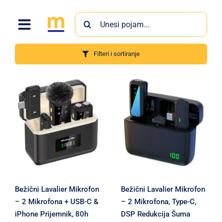
Skip
Search
to
for:
content
Filteri i sortiranje
Proizvodi
Bežični Lavalier Mikrofon
Bežični Lavalier Mikrofon
– 2 Mikrofona + USB-C &
– 2 Mikrofona, Type-C,
iPhone Prijemnik, 80h
DSP Redukcija Šuma