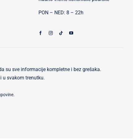
PON – NED: 8 – 22h
da su sve informacije kompletne i bez grešaka.
ni u svakom trenutku.
upovine
.