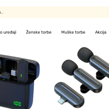
o uređaji
Ženske torbe
Muške torbe
Akcija