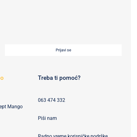
Prijavi se
go
Treba ti pomoć?
063 474 332
cept Mango
Piši nam
Radno vreme korisničke podrške