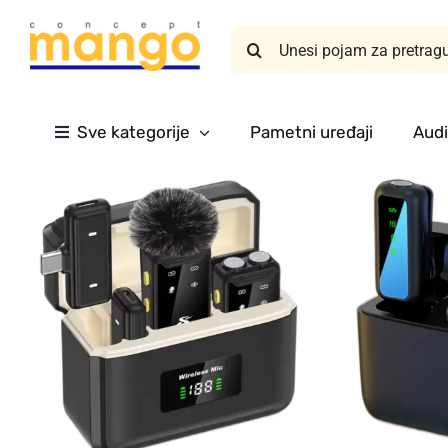
Skip
Search
to
for:
content
Sve kategorije
Pametni uređaji
Audi