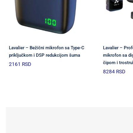
Lavalier – Bežični mikrofon sa Type-C
Lavalier – Prof
priključkom i DSP redukcijom šuma
mikrofon sa di
čipom i trost
2161
RSD
8284
RSD