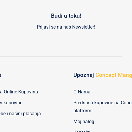
Budi u toku!
Prijavi se na naš Newsletter!
a
Upoznaj
Concept Man
za Online Kupovinu
O Nama
vi kupovine
Prednosti kupovine na Con
platformi
be i načini plaćanja
Moj nalog