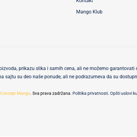
Kontakt
Mango Klub
oizvoda, prikazu slika i samih cena, ali ne možemo garantovati 
i na sajtu su deo naše ponude, ali ne podrazumeva da su dostup
Concept Mango
. Sva prava zadržana.
Politika privatnosti
.
Opšti uslovi k