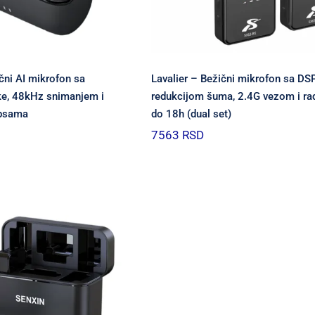
čni AI mikrofon sa
Lavalier – Bežični mikrofon sa DS
ke, 48kHz snimanjem i
redukcijom šuma, 2.4G vezom i r
ipsama
do 18h (dual set)
7563
RSD