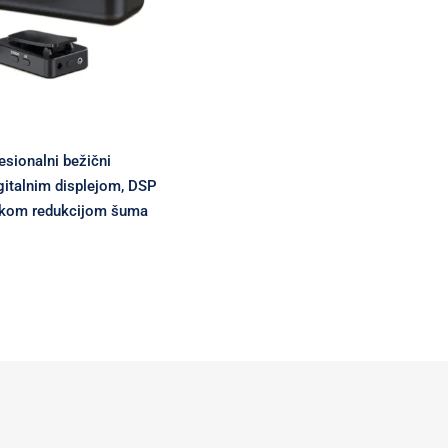
esionalni bežični
gitalnim displejom, DSP
rukom redukcijom šuma