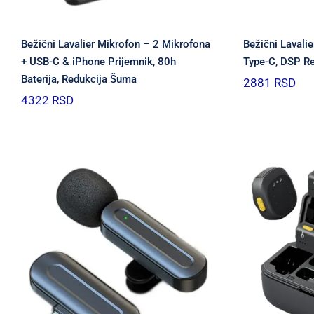
Bežični Lavalier Mikrofon – 2 Mikrofona
Bežični Lavali
+ USB-C & iPhone Prijemnik, 80h
Type-C, DSP R
Baterija, Redukcija Šuma
2881
RSD
4322
RSD