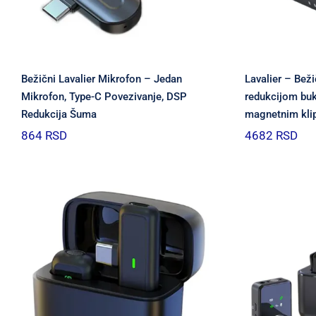
Bežični Lavalier Mikrofon – Jedan
Lavalier – Beži
Mikrofon, Type-C Povezivanje, DSP
redukcijom bu
Redukcija Šuma
magnetnim kl
864
RSD
4682
RSD