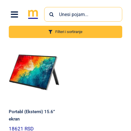
Skip
Search
to
for:
content
Filteri i sortiranje
Proizvodi
Portabl (Eksterni) 15.6”
ekran
18621
RSD