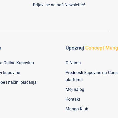
Prijavi se na naš Newsletter!
a
Upoznaj
Concept Man
za Online Kupovinu
O Nama
vi kupovine
Prednosti kupovine na Con
platformi
be i načini plaćanja
Moj nalog
Kontakt
Mango Klub