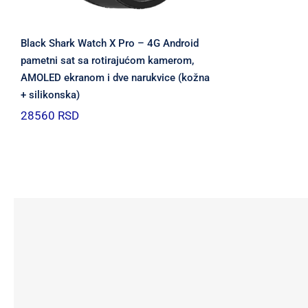
Black Shark Watch X Pro – 4G Android
pametni sat sa rotirajućom kamerom,
AMOLED ekranom i dve narukvice (kožna
+ silikonska)
28560
RSD