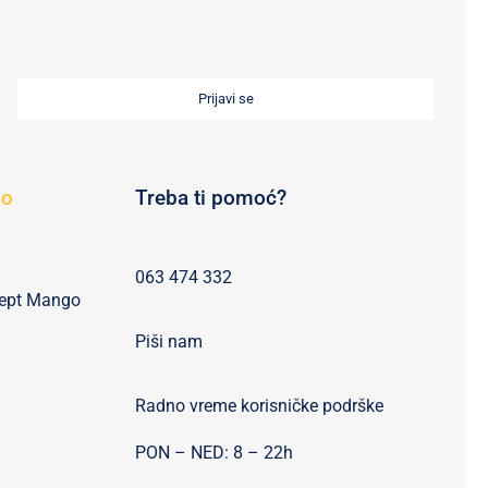
Prijavi se
go
Treba ti pomoć?
063 474 332
cept Mango
Piši nam
Radno vreme korisničke podrške
PON – NED: 8 – 22h