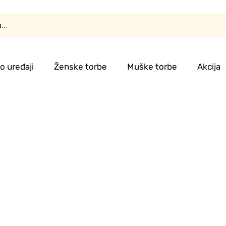
o uređaji
Ženske torbe
Muške torbe
Akcija