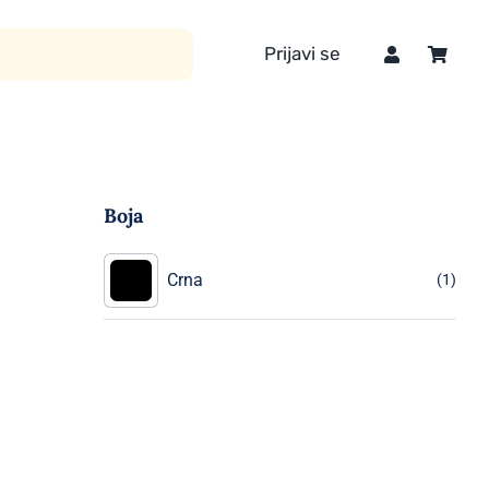
Prijavi se
Boja
Crna
(1)