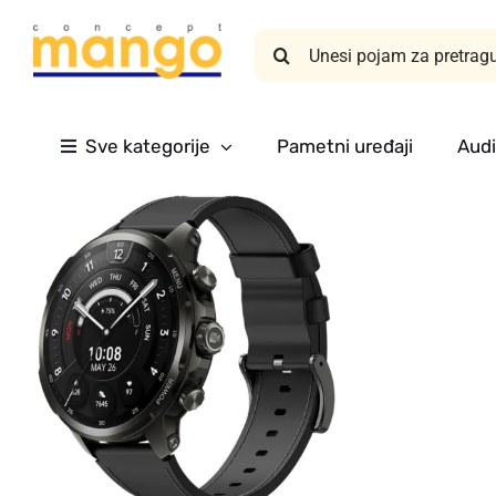
Skip
Search
to
for:
content
Sve kategorije
Pametni uređaji
Audi