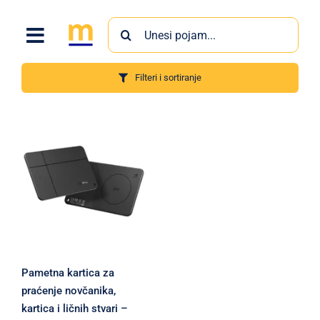
Skip
Search
to
for:
content
Filteri i sortiranje
Proizvodi
Pametna kartica za
praćenje novčanika,
kartica i ličnih stvari –