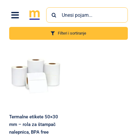
Skip
Search
to
for:
content
Filteri i sortiranje
Proizvodi
Termalne etikete 50×30
mm – rola za štampač
nalepnica, BPA free