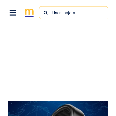
Skip
Search
to
for:
content
inovativni
uređaji
Proizvodi