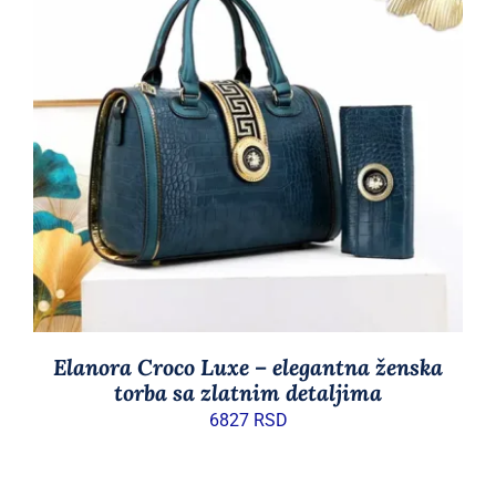
DODAJ U KORPU
/
DETAILS
Elanora Croco Luxe – elegantna ženska
torba sa zlatnim detaljima
6827
RSD