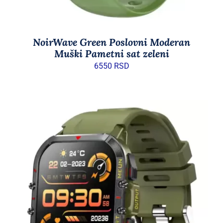
NoirWave Green Poslovni Moderan
Muški Pametni sat zeleni
6550
RSD
DODAJ U KORPU
/
DETAILS