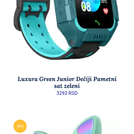
DODAJ U KORPU
/
DETAILS
Luxura Green Junior Dečiji Pametni
sat zeleni
3292
RSD
-33%