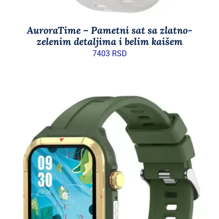
AuroraTime – Pametni sat sa zlatno-
zelenim detaljima i belim kaišem
7403
RSD
DODAJ U KORPU
/
DETAILS