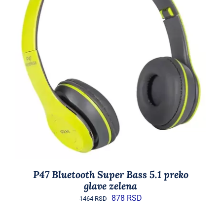
DODAJ U KORPU
/
DETAILS
P47 Bluetooth Super Bass 5.1 preko
glave zelena
Originalna
Trenutna
878
RSD
1464
RSD
cena
cena