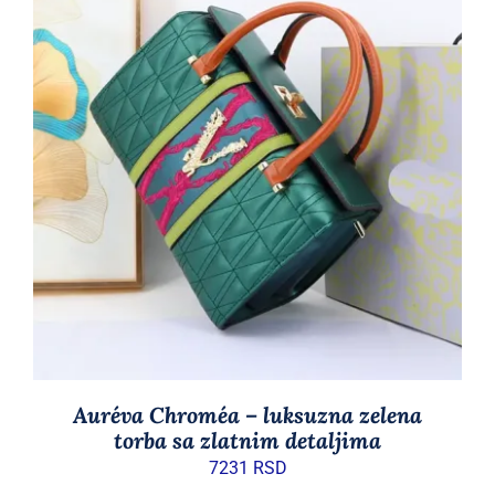
DODAJ U KORPU
/
DETAILS
Auréva Chroméa – luksuzna zelena
torba sa zlatnim detaljima
7231
RSD