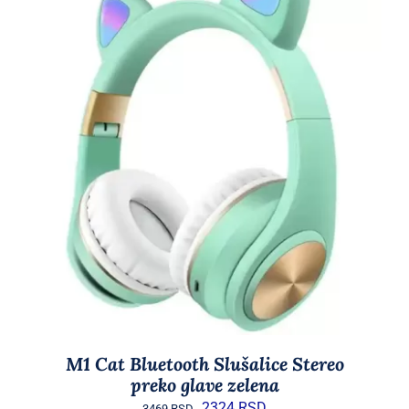
DODAJ U KORPU
/
DETAILS
M1 Cat Bluetooth Slušalice Stereo
preko glave zelena
Originalna
Trenutna
2324
RSD
3469
RSD