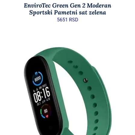
EnviroTec Green Gen 2 Moderan
Sportski Pametni sat zelena
5651
RSD
DODAJ U KORPU
/
DETAILS