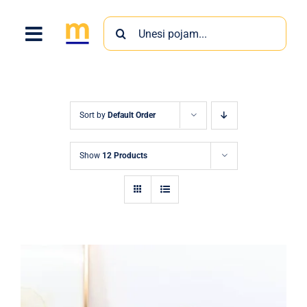
Skip
Search
to
for:
content
Sort by
Default Order
Show
12 Products
Proizvodi