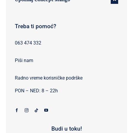
Treba ti pomoć?
063 474 332
Piši nam
Radno vreme korisničke podrške
PON – NED: 8 – 22h
Budi u toku!