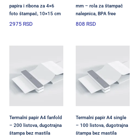
papira i ribona za 4×6
mm – rola za štampač
foto štampač, 10×15 cm
nalepnica, BPA free
2975
RSD
808
RSD
Termalni papir A4 fanfold
Termalni papir A4 single
– 200 listova, dugotrajna
– 100 listova, dugotrajna
štampa bez mastila
štampa bez mastila