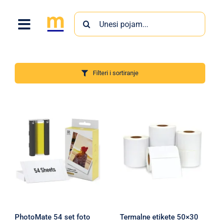
Skip
Search
to
for:
content
Filteri i sortiranje
Proizvodi
PhotoMate 54 set foto
Termalne etikete 50×30