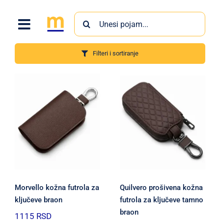
Skip
Search
to
for:
content
Filteri i sortiranje
Proizvodi
Morvello kožna futrola za
Quilvero prošivena kožna
ključeve braon
futrola za ključeve tamno
braon
1115
RSD