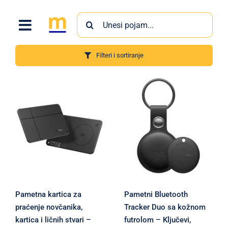
Skip
Search
to
for:
content
Filteri i sortiranje
Proizvodi
Pametna kartica za
Pametni Bluetooth
praćenje novčanika,
Tracker Duo sa kožnom
kartica i ličnih stvari –
futrolom – Ključevi,