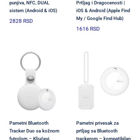
punjiva, NFC, DUAL
Prtljag i Dragocenosti |
sistem (Android & iOS)
iOS & Android (Apple Find
My / Google Find Hub)
2828
RSD
1616
RSD
Pametni Bluetooth
Pametni privesak za
Tracker Duo sa kožnom
prtljag sa Bluetooth
futrolom – Ključevi,
trackerom – kompatibilan