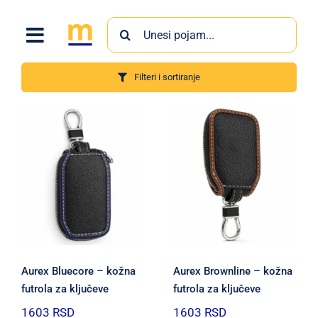
Skip
Search
to
for:
content
Filteri i sortiranje
Proizvodi
Aurex Bluecore – kožna
Aurex Brownline – kožna
futrola za ključeve
futrola za ključeve
1603
RSD
1603
RSD