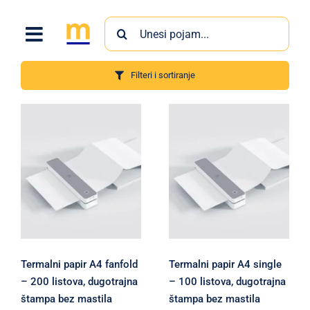
Skip
Search
to
for:
content
Filteri i sortiranje
Proizvodi
Termalni papir A4 fanfold
Termalni papir A4 single
– 200 listova, dugotrajna
– 100 listova, dugotrajna
štampa bez mastila
štampa bez mastila