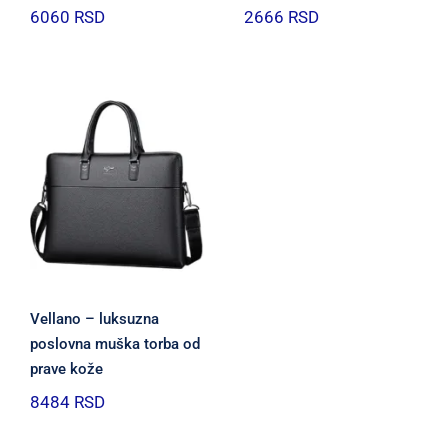
6060
RSD
2666
RSD
Vellano – luksuzna
poslovna muška torba od
prave kože
8484
RSD