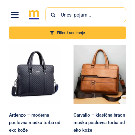
Skip
Search
to
for:
content
Filteri i sortiranje
Proizvodi
Ardenzo – moderna
Carvallo – klasična braon
poslovna muška torba od
muška poslovna torba od
eko kože
eko kože