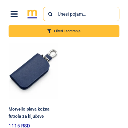
Skip
Search
to
for:
content
Filteri i sortiranje
Proizvodi
Morvello plava kožna
futrola za ključeve
1115
RSD