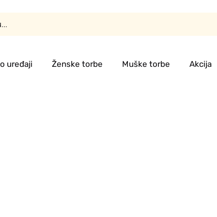
o uređaji
Ženske torbe
Muške torbe
Akcija