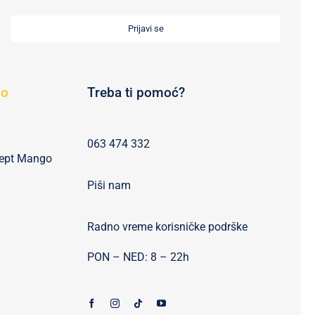
Prijavi se
go
Treba ti pomoć?
063 474 332
cept Mango
Piši nam
Radno vreme korisničke podrške
PON – NED: 8 – 22h