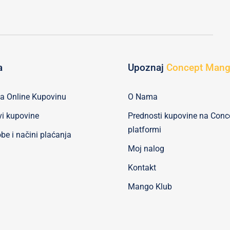
a
Upoznaj
Concept Man
za Online Kupovinu
O Nama
vi kupovine
Prednosti kupovine na Con
platformi
be i načini plaćanja
Moj nalog
Kontakt
Mango Klub