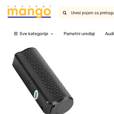
Skip
Search
to
for:
content
Sve kategorije
Pametni uređaji
Audi