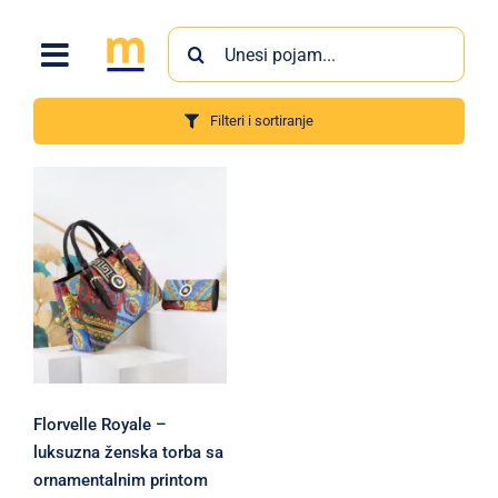
Skip
Search
to
for:
content
Filteri i sortiranje
Proizvodi
Florvelle Royale –
luksuzna ženska torba sa
ornamentalnim printom