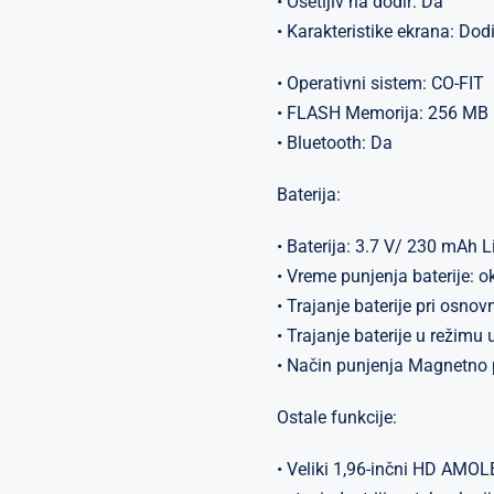
• Osetljiv na dodir: Da
• Karakteristike ekrana: Dod
• Operativni sistem: CO-FIT
• FLASH Memorija: 256 MB
• Bluetooth: Da
Baterija:
• Baterija: 3.7 V/ 230 mAh 
• Vreme punjenja baterije: o
• Trajanje baterije pri osnov
• Trajanje baterije u režimu
• Način punjenja Magnetno 
Ostale funkcije:
• Veliki 1,96-inčni HD AMOL