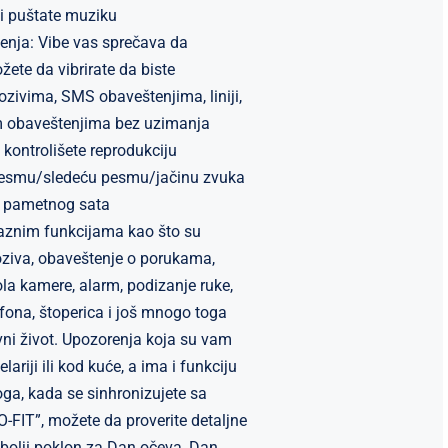
 i puštate muziku
tenja: Vibe vas sprečava da
ete da vibrirate da biste
zivima, SMS obaveštenjima, liniji,
im obaveštenjima bez uzimanja
kontrolišete reprodukciju
esmu/sledeću pesmu/jačinu zvuka
 pametnog sata
raznim funkcijama kao što su
oziva, obaveštenje o porukama,
a kamere, alarm, podizanje ruke,
fona, štoperica i još mnogo toga
ni život. Upozorenja koja su vam
ariji ili kod kuće, a ima i funkciju
oga, kada se sinhronizujete sa
FIT”, možete da proverite detaljne
bolji poklon za Dan očeva, Dan