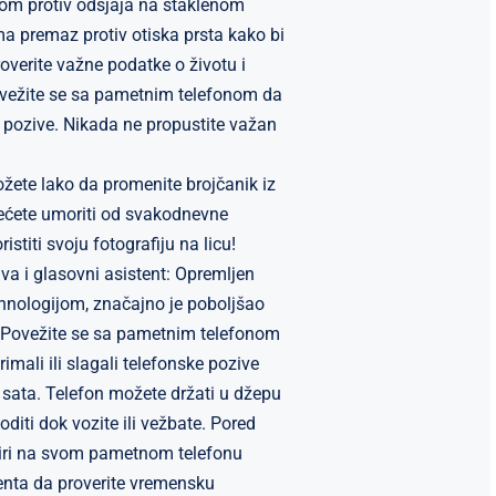
ijom protiv odsjaja na staklenom
 premaz protiv otiska prsta kako bi
overite važne podatke o životu i
ovežite se sa pametnim telefonom da
a pozive. Nikada ne propustite važan
ožete lako da promenite brojčanik iz
nećete umoriti od svakodnevne
stiti svoju fotografiju na licu!
iva i glasovni asistent: Opremljen
hnologijom, značajno je poboljšao
e. Povežite se sa pametnim telefonom
imali ili slagali telefonske pozive
sata. Telefon možete držati u džepu
boditi dok vozite ili vežbate. Pored
iri na svom pametnom telefonu
enta da proverite vremensku