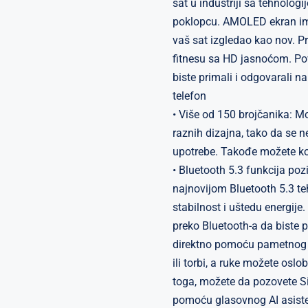
sat u industriji sa tehnolog
poklopcu. AMOLED ekran ima
vaš sat izgledao kao nov. Pr
fitnesu sa HD jasnoćom. P
biste primali i odgovarali n
telefon
​• Više od 150 brojčanika: M
raznih dizajna, tako da se 
upotrebe. Takođe možete kori
• Bluetooth 5.3 funkcija poz
najnovijom Bluetooth 5.3 te
stabilnost i uštedu energij
preko Bluetooth-a da biste pr
direktno pomoću pametnog 
ili torbi, a ruke možete oslo
toga, možete da pozovete S
pomoću glasovnog AI asist