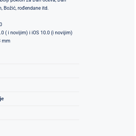
, Božić, rođendane itd.
0
 ( i novijim) i iOS 10.0 (i novijim)
.3 mm
je