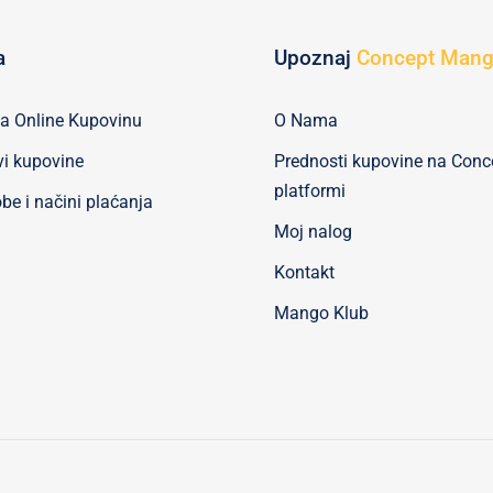
a
Upoznaj
Concept Man
za Online Kupovinu
O Nama
vi kupovine
Prednosti kupovine na Con
platformi
be i načini plaćanja
Moj nalog
Kontakt
Mango Klub