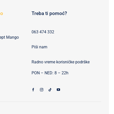
go
Treba ti pomoć?
063 474 332
cept Mango
Piši nam
Radno vreme korisničke podrške
PON – NED: 8 – 22h