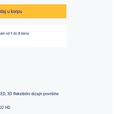
Cobalt
Elegance
daj u korpu
Blue
Pametni
sat
ruke od
1
do
3
dana
muški
sportski
plavi
količina
D, 3D fleksibilni dizajn površine
502 HD