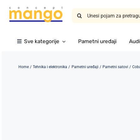
Skip
Search
to
for:
content
Sve kategorije
Pametni uređaji
Audi
Home
Tehnika i elektronika
Pametni uređaji
Pametni satovi
Coba