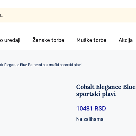
o uređaji
Ženske torbe
Muške torbe
Akcija
lt Elegance Blue Pametni sat muški sportski plavi
Cobalt Elegance Blu
sportski plavi
10481
RSD
Na zalihama