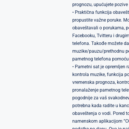
prognozu, upućujete pozive
• Praktična funkcija obaveš
propustite važne poruke. Mož
obaveštavali o porukama, po
Facebooku, Tvitteru i drug
telefona. Takođe možete da 
muzike/pauzu/prethodnu p
pametnog telefona pomoću
• Pametni sat je opremljen 
kontrola muzike, funkcija p
vremenska prognoza, kontrol
pronalaženje pametnog tele
pogodnije za vaš svakodnev
potrebna kada radite u kancel
obaveštenja o vodi. Pored t
namenskom aplikacijom “CO-
podatke po danu. Ovo je naj