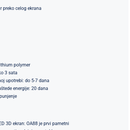
ir preko celog ekrana
Lithium polymer
ko 3 sata
noj upotrebi: do 5-7 dana
 uštede energije: 20 dana
punjenje
ED 3D ekran: OA88 je prvi pametni