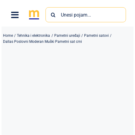
Skip
Search
to
for:
content
Home
Tehnika i elektronika
Pametni uređaji
Pametni satovi
Dallas Poslovni Moderan Muški Pametni sat crni
Proizvodi