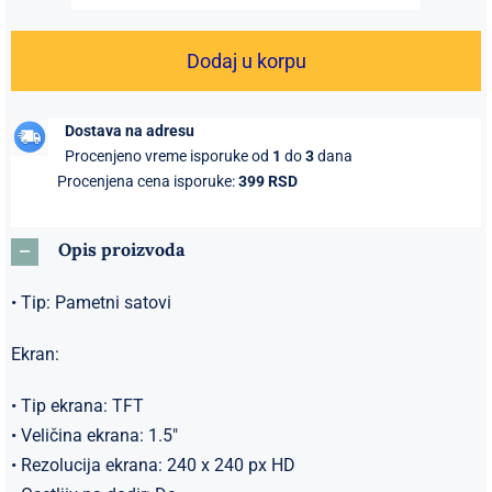
Poslovni
Moderan
Dodaj u korpu
Muški
Pametni
Dostava na adresu
sat
Procenjeno vreme isporuke od
1
do
3
dana
crni
Procenjena cena isporuke:
399 RSD
količina
Opis proizvoda
• Tip: Pametni satovi
Ekran:
• Tip ekrana: TFT
• Veličina ekrana: 1.5″
• Rezolucija ekrana: 240 x 240 px HD