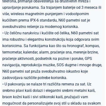
telefona, primanje obaveštenja sa društvenih mreža i
upravljanje porukama. Sa trajanjem baterije od 3 meseca ili
više, wireless magnetnim punjenjem i vodootpornim
kućištem prema IPX-6 standardu, N60 pametni sat je
sveobuhvatno rešenje za modernog korisnika.
• Uz čeličnu narukvicu i kućište od čelika, N60 pametni sat
ima robustnu i elegantnu konstrukciju koja odgovara svim
korisnicima. Sa funkcijama kao što su hronograf, kompas,
termometar, kalendar, alarm, praćenje sna, merenje brzine,
praćenje aktivnosti, podsetnik na pozive i poruke, GPS
navigacija, reprodukcija muzike, SOS dugme i mnoge druge,
N60 pametni sat pruža sveobuhvatno iskustvo koje
zadovoljava različite potrebe korisnika.
• U pakovanju se nalaze tri različita remena za sat. Uz
srebrno plavi kaiš dolazi i elegantni srebrni metalni kaiš,
braon kožni kaiš i sivi silikonski kaiš, pružajući vam
mogućnost da personalizujete svoj stil u skladu sa svakom