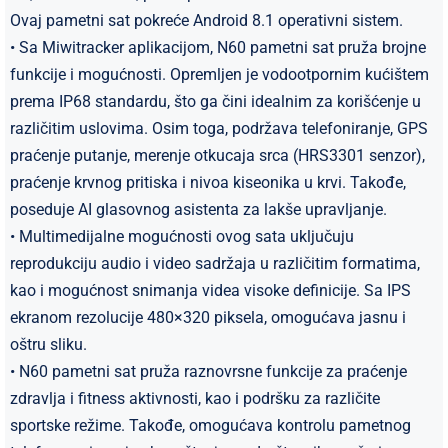
Ovaj pametni sat pokreće Android 8.1 operativni sistem.
• Sa Miwitracker aplikacijom, N60 pametni sat pruža brojne
funkcije i mogućnosti. Opremljen je vodootpornim kućištem
prema IP68 standardu, što ga čini idealnim za korišćenje u
različitim uslovima. Osim toga, podržava telefoniranje, GPS
praćenje putanje, merenje otkucaja srca (HRS3301 senzor),
praćenje krvnog pritiska i nivoa kiseonika u krvi. Takođe,
poseduje AI glasovnog asistenta za lakše upravljanje.
• Multimedijalne mogućnosti ovog sata uključuju
reprodukciju audio i video sadržaja u različitim formatima,
kao i mogućnost snimanja videa visoke definicije. Sa IPS
ekranom rezolucije 480×320 piksela, omogućava jasnu i
oštru sliku.
• N60 pametni sat pruža raznovrsne funkcije za praćenje
zdravlja i fitness aktivnosti, kao i podršku za različite
sportske režime. Takođe, omogućava kontrolu pametnog