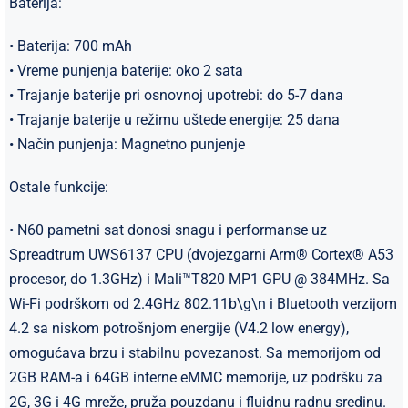
Baterija:
• Baterija: 700 mAh
• Vreme punjenja baterije: oko 2 sata
• Trajanje baterije pri osnovnoj upotrebi: do 5-7 dana
• Trajanje baterije u režimu uštede energije: 25 dana
• Način punjenja: Magnetno punjenje
Ostale funkcije:
• N60 pametni sat donosi snagu i performanse uz
Spreadtrum UWS6137 CPU (dvojezgarni Arm® Cortex® A53
procesor, do 1.3GHz) i Mali™T820 MP1 GPU @ 384MHz. Sa
Wi-Fi podrškom od 2.4GHz 802.11b\g\n i Bluetooth verzijom
4.2 sa niskom potrošnjom energije (V4.2 low energy),
omogućava brzu i stabilnu povezanost. Sa memorijom od
2GB RAM-a i 64GB interne eMMC memorije, uz podršku za
2G, 3G i 4G mreže, pruža pouzdanu i fluidnu radnu sredinu.