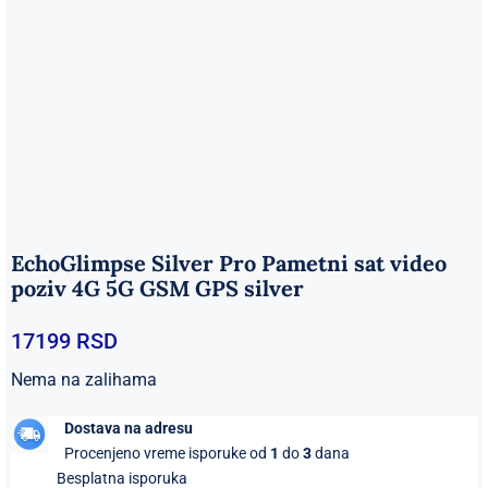
EchoGlimpse Silver Pro Pametni sat video
poziv 4G 5G GSM GPS silver
17199
RSD
Nema na zalihama
Dostava na adresu
Procenjeno vreme isporuke od
1
do
3
dana
Besplatna isporuka