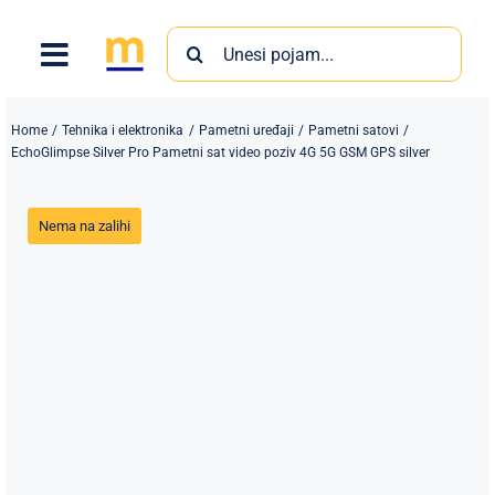
Skip
Search
to
for:
content
Home
Tehnika i elektronika
Pametni uređaji
Pametni satovi
EchoGlimpse Silver Pro Pametni sat video poziv 4G 5G GSM GPS silver
Nema na zalihi
Proizvodi