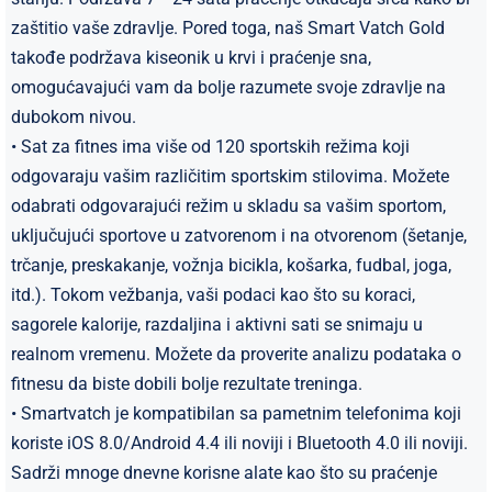
zaštitio vaše zdravlje. Pored toga, naš Smart Vatch Gold
takođe podržava kiseonik u krvi i praćenje sna,
omogućavajući vam da bolje razumete svoje zdravlje na
dubokom nivou.
• Sat za fitnes ima više od 120 sportskih režima koji
odgovaraju vašim različitim sportskim stilovima. Možete
odabrati odgovarajući režim u skladu sa vašim sportom,
uključujući sportove u zatvorenom i na otvorenom (šetanje,
trčanje, preskakanje, vožnja bicikla, košarka, fudbal, joga,
itd.). Tokom vežbanja, vaši podaci kao što su koraci,
sagorele kalorije, razdaljina i aktivni sati se snimaju u
realnom vremenu. Možete da proverite analizu podataka o
fitnesu da biste dobili bolje rezultate treninga.
• Smartvatch je kompatibilan sa pametnim telefonima koji
koriste iOS 8.0/Android 4.4 ili noviji i Bluetooth 4.0 ili noviji.
Sadrži mnoge dnevne korisne alate kao što su praćenje