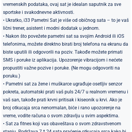
vremenskih podataka, ovaj sat je idealan saputnik za sve
sportske i svakodnevne aktivnosti.
• Ukratko, i33 Pametni Sat je više od običnog sata – to je vaš
lični trener, asistent i modni dodatak u jednom.
• Nakon što povežete pametni sat sa svojim Android ili iOS
telefonima, možete direktno birati broj telefona na ekranu da
biste uputili ili odgovorili na poziv. Takođe možete primati
SMS i poruke iz aplikacija. Upozorenje vibracijom i nećete
propustiti važne pozive i poruke. (Ne mogu odgovoriti na
poruku.)
• Pametni sat za žene i muškarce ugrađuje osetljiv senzor
pokreta, automatski prati vaš puls 24/7 u realnom vremenu i
vaš san, takođe prati krvni pritisak i kiseonik u krvi. Ako je
broj otkucaja srca nenormalan, biće i rano upozorenje na
vreme, vodite računa o svom zdravlju u svim aspektima.
• Sat za fitnes koji vas obaveštava o svom zdravstvenom
stanju. Podržava 7 * 24 sata praćenje otkucaja srca kako bi