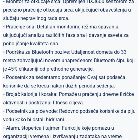
• Monitor za otkucaje srca: Opremljen HX3600 senzorom za
precizno praćenje otkucaja srca, uključujući obaveštenja u
slučaju nepravilnog rada srca.
• Praćenje sna: Detaljan monitoring režima spavanja,
uključujući analizu različitih faza sna i davanje saveta za
poboljšanje kvaliteta sna.
• Podrška za Bluetooth pozive: Udaljenost dometa do 33
metra zahvaljujući novom unapređenom Bluetooth čipu koji
je 45% efikasniji od prethodne generacije.
• Podsetnik za sedentarno ponašanje: Ovaj sat podseća
korisnike da se kreću nakon dužih perioda sedenja.
• Brojač kalorija i koraka: Pomaže u praćenju dnevne fizičke
aktivnosti i postizanju fitness ciljeva.
• Podsetnik za piće vode: Redovno podseća korisnike da piju
vodu kako bi ostali hidrirani.
• Alarm, štoperica i tajmer: Funkcije koje pomažu u
organizaciji vremena i izvršavanju zadataka na vreme.