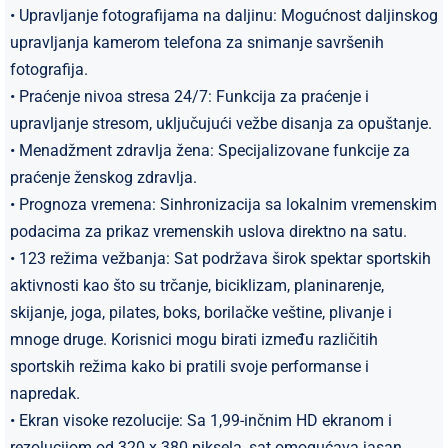
• Upravljanje fotografijama na daljinu: Mogućnost daljinskog
upravljanja kamerom telefona za snimanje savršenih
fotografija.
• Praćenje nivoa stresa 24/7: Funkcija za praćenje i
upravljanje stresom, uključujući vežbe disanja za opuštanje.
• Menadžment zdravlja žena: Specijalizovane funkcije za
praćenje ženskog zdravlja.
• Prognoza vremena: Sinhronizacija sa lokalnim vremenskim
podacima za prikaz vremenskih uslova direktno na satu.
• 123 režima vežbanja: Sat podržava širok spektar sportskih
aktivnosti kao što su trčanje, biciklizam, planinarenje,
skijanje, joga, pilates, boks, borilačke veštine, plivanje i
mnoge druge. Korisnici mogu birati između različitih
sportskih režima kako bi pratili svoje performanse i
napredak.
• Ekran visoke rezolucije: Sa 1,99-inčnim HD ekranom i
rezolucijom od 320 x 380 piksela, sat omogućava jasan