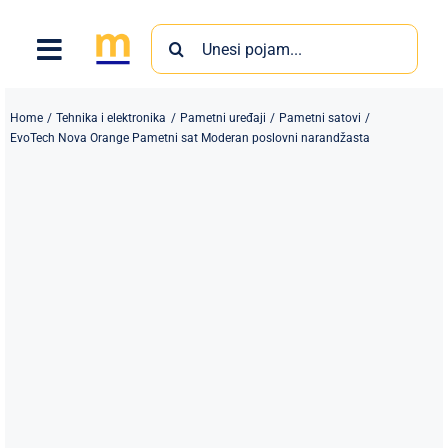
Skip
Search
to
for:
content
Home
Tehnika i elektronika
Pametni uređaji
Pametni satovi
EvoTech Nova Orange Pametni sat Moderan poslovni narandžasta
Proizvodi