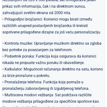
prikaz svih informacija, čak i na direktnom suncu,
zahvaljujući svetlini ekrana od 2000 nita.
• Prilagodljivi brojčanici: Korisnici mogu birati između
različitih unapred postavljenih brojčanika ili kreirati
sopstvene prilagođene dizajne za još veću personalizaciju.
• Kontrola muzike: Upravljanje muzikom direktno sa zgloba
bez potrebe za posezanjem za telefonom.
• Podsetnik poruka: Funkcija koja osigurava da korisnici
nikada ne propuste važnu poruku ili obaveštenje.
• Kalkulator: Mogućnost računanja direktno na satu, korisno
za brze proračune u pokretu.
• Pronalaženje telefona: Funkcija koja pomaže u
pronalaženju zaboravljenog ili izgubljenog telefona.
• Multiscena modovi vežbanja: Sat podržava različite
modove vežbanja prilagođene za specifične sportove kao