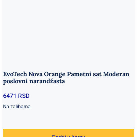
EvoTech Nova Orange Pametni sat Moderan
poslovni narandžasta
6471
RSD
Na zalihama
EvoTech
Nova