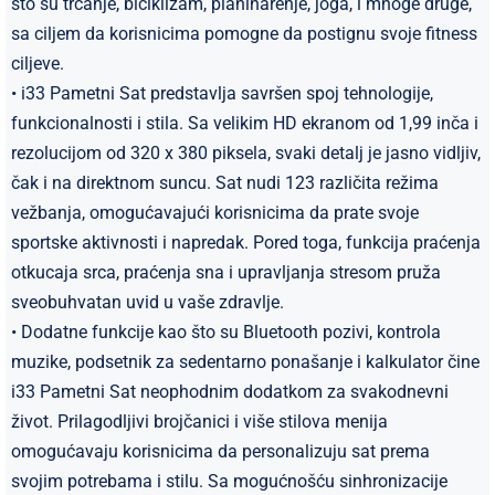
što su trčanje, biciklizam, planinarenje, joga, i mnoge druge,
sa ciljem da korisnicima pomogne da postignu svoje fitness
ciljeve.
• i33 Pametni Sat predstavlja savršen spoj tehnologije,
funkcionalnosti i stila. Sa velikim HD ekranom od 1,99 inča i
rezolucijom od 320 x 380 piksela, svaki detalj je jasno vidljiv,
čak i na direktnom suncu. Sat nudi 123 različita režima
vežbanja, omogućavajući korisnicima da prate svoje
sportske aktivnosti i napredak. Pored toga, funkcija praćenja
otkucaja srca, praćenja sna i upravljanja stresom pruža
sveobuhvatan uvid u vaše zdravlje.
• Dodatne funkcije kao što su Bluetooth pozivi, kontrola
muzike, podsetnik za sedentarno ponašanje i kalkulator čine
i33 Pametni Sat neophodnim dodatkom za svakodnevni
život. Prilagodljivi brojčanici i više stilova menija
omogućavaju korisnicima da personalizuju sat prema
svojim potrebama i stilu. Sa mogućnošću sinhronizacije