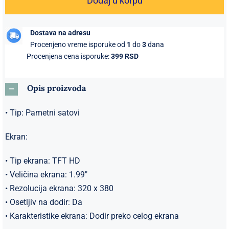
Dodaj u korpu
Orange
Pametni
Dostava na adresu
sat
Procenjeno vreme isporuke od
1
do
3
dana
Moderan
Procenjena cena isporuke:
399 RSD
poslovni
narandžasta
Opis proizvoda
količina
• Tip: Pametni satovi
Ekran:
• Tip ekrana: TFT HD
• Veličina ekrana: 1.99″
• Rezolucija ekrana: 320 x 380
• Osetljiv na dodir: Da
• Karakteristike ekrana: Dodir preko celog ekrana