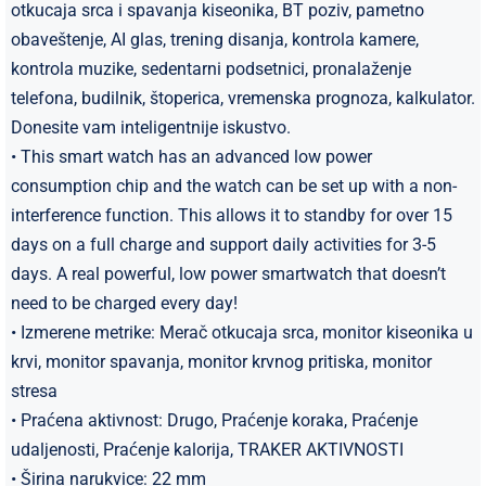
otkucaja srca i spavanja kiseonika, BT poziv, pametno
obaveštenje, AI glas, trening disanja, kontrola kamere,
kontrola muzike, sedentarni podsetnici, pronalaženje
telefona, budilnik, štoperica, vremenska prognoza, kalkulator.
Donesite vam inteligentnije iskustvo.
• This smart watch has an advanced low power
consumption chip and the watch can be set up with a non-
interference function. This allows it to standby for over 15
days on a full charge and support daily activities for 3-5
days. A real powerful, low power smartwatch that doesn’t
need to be charged every day!
• Izmerene metrike: Merač otkucaja srca, monitor kiseonika u
krvi, monitor spavanja, monitor krvnog pritiska, monitor
stresa
• Praćena aktivnost: Drugo, Praćenje koraka, Praćenje
udaljenosti, Praćenje kalorija, TRAKER AKTIVNOSTI
• Širina narukvice: 22 mm