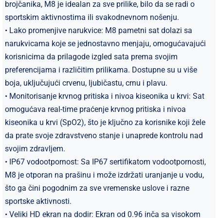
brojčanika, M8 je idealan za sve prilike, bilo da se radi o
sportskim aktivnostima ili svakodnevnom nošenju.
• Lako promenjive narukvice: M8 pametni sat dolazi sa
narukvicama koje se jednostavno menjaju, omogućavajući
korisnicima da prilagode izgled sata prema svojim
preferencijama i različitim prilikama. Dostupne su u više
boja, uključujući crvenu, ljubičastu, crnu i plavu.
• Monitorisanje krvnog pritiska i nivoa kiseonika u krvi: Sat
omogućava real-time praćenje krvnog pritiska i nivoa
kiseonika u krvi (SpO2), što je ključno za korisnike koji žele
da prate svoje zdravstveno stanje i unaprede kontrolu nad
svojim zdravljem.
• IP67 vodootpornost: Sa IP67 sertifikatom vodootpornosti,
M8 je otporan na prašinu i može izdržati uranjanje u vodu,
što ga čini pogodnim za sve vremenske uslove i razne
sportske aktivnosti.
• Veliki HD ekran na dodir: Ekran od 0.96 inča sa visokom