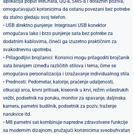
aplikacija poput WeChata, QQ-a, SMS-a i dolaznih poziva,
omogućavajući korisnicima da ostanu povezani bez potrebe
da stalno gledaju svoj telefon.
• USB direktno punjenje: Integrisani USB konektor
omogućava lako i brzo punjenje sata bez potrebe za
dodatnim kablovima, čineći ga izuzetno praktičnim za
svakodnevnu upotrebu.
• Prilagodljivi brojčanici: Korisnici mogu prilagoditi brojčanik
sata biranjem između različitih stilova i tema, čime se
omogućava personalizacija i izražavanje individualnog stila.
• Prednosti: Pedometar, kalorije, praćenje udaljenosti,
otkucaji srca, krvni pritisak, kiseonik u krvi, režim višestrukih
vežbi, podsetnik na poruku, monitor za spavanje, daljinska
kamera, pametni budilnik, podsetnik za poziv, traženje
narukvice itd.
• M8 pametni sat kombinuje napredne zdravstvene funkcije
sa modernim dizajnom, pružajući korisnicima sveobuhvatan