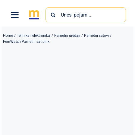
Skip
Search
to
for:
content
Home
Tehnika i elektronika
Pametni uređaji
Pametni satovi
FemWatch Pametni sat pink
Proizvodi