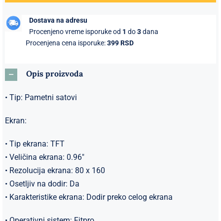
pink
Dostava na adresu
količina
Procenjeno vreme isporuke od
1
do
3
dana
Procenjena cena isporuke:
399 RSD
Opis proizvoda
• Tip: Pametni satovi
Ekran:
• Tip ekrana: TFT
• Veličina ekrana: 0.96″
• Rezolucija ekrana: 80 x 160
• Osetljiv na dodir: Da
• Karakteristike ekrana: Dodir preko celog ekrana
• Operativni sistem: Fitpro