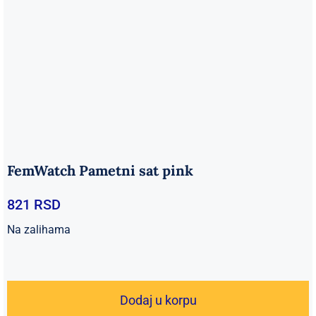
FemWatch Pametni sat pink
821
RSD
Na zalihama
FemWatch
Pametni
Dodaj u korpu
sat