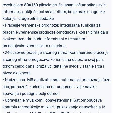
rezolucijom 80×160 piksela pruža jasan i oštar prikaz svih
informacija, uključujući srčani ritam, broj koraka, sagorele
kalorije i druge bitne podatke.
• Praćenje vremenske prognoze: Integrisana funkcija za
praćenje vremenske prognoze omogućava korisnicima da u
svakom trenutku budu informisani o trenutnim i
predstojećim vremenskim uslovima.
• 24-časovno praćenje srčanog ritma: Kontinuirano praćenje
srčanog ritma omogućava korisnicima da prate svoj puls
tokom celog dana, pružajući detaljne uvide u stanje srca i
nivoe aktivnosti.
• Nadzor sna: M8 analizator sna automatski prepoznaje faze
sna, pomažući korisnicima da unaprede svoje navike
spavanja i postignu bolji odmor.
• Upravljanje muzikom i obaveštenjima: Sat omogućava
kontrolu reprodukcije muzike i prikazivanje obaveštenja iz