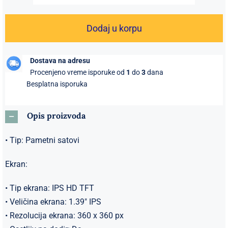
Black
Elegantan
Dodaj u korpu
Sportski
muški
Dostava na adresu
Pametni
Procenjeno vreme isporuke od
1
do
3
dana
sat
Besplatna isporuka
crna
količina
Opis proizvoda
• Tip: Pametni satovi
Ekran:
• Tip ekrana: IPS HD TFT
• Veličina ekrana: 1.39″ IPS
• Rezolucija ekrana: 360 x 360 px