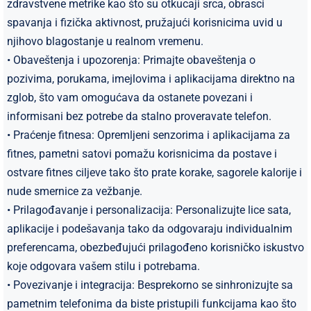
zdravstvene metrike kao što su otkucaji srca, obrasci
spavanja i fizička aktivnost, pružajući korisnicima uvid u
njihovo blagostanje u realnom vremenu.
• Obaveštenja i upozorenja: Primajte obaveštenja o
pozivima, porukama, imejlovima i aplikacijama direktno na
zglob, što vam omogućava da ostanete povezani i
informisani bez potrebe da stalno proveravate telefon.
• Praćenje fitnesa: Opremljeni senzorima i aplikacijama za
fitnes, pametni satovi pomažu korisnicima da postave i
ostvare fitnes ciljeve tako što prate korake, sagorele kalorije i
nude smernice za vežbanje.
• Prilagođavanje i personalizacija: Personalizujte lice sata,
aplikacije i podešavanja tako da odgovaraju individualnim
preferencama, obezbeđujući prilagođeno korisničko iskustvo
koje odgovara vašem stilu i potrebama.
• Povezivanje i integracija: Besprekorno se sinhronizujte sa
pametnim telefonima da biste pristupili funkcijama kao što