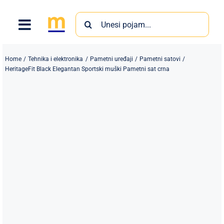
Skip
Search
to
for:
content
Home
Tehnika i elektronika
Pametni uređaji
Pametni satovi
HeritageFit Black Elegantan Sportski muški Pametni sat crna
Proizvodi