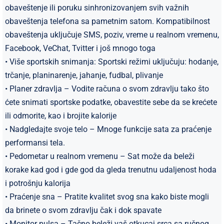
obaveštenje ili poruku sinhronizovanjem svih važnih
obaveštenja telefona sa pametnim satom. Kompatibilnost
obaveštenja uključuje SMS, poziv, vreme u realnom vremenu,
Facebook, VeChat, Tvitter i još mnogo toga
• Više sportskih snimanja: Sportski režimi uključuju: hodanje,
trčanje, planinarenje, jahanje, fudbal, plivanje
• Planer zdravlja – Vodite računa o svom zdravlju tako što
ćete snimati sportske podatke, obavestite sebe da se krećete
ili odmorite, kao i brojite kalorije
• Nadgledajte svoje telo – Mnoge funkcije sata za praćenje
performansi tela.
• Pedometar u realnom vremenu – Sat može da beleži
korake kad god i gde god da gleda trenutnu udaljenost hoda
i potrošnju kalorija
• Praćenje sna – Pratite kvalitet svog sna kako biste mogli
da brinete o svom zdravlju čak i dok spavate
​• Monitor pulsa – Tačno beleži vaš otkucaj srca sa ručnog