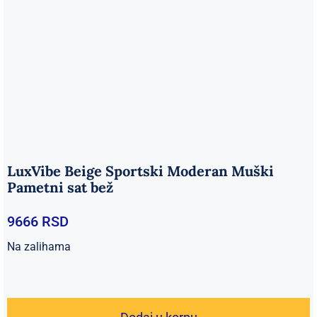
LuxVibe Beige Sportski Moderan Muški
Pametni sat bež
9666
RSD
Na zalihama
LuxVibe
Beige