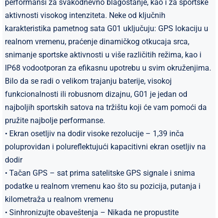
performansi za svakodnevno blagostanje, kao i za sportske
aktivnosti visokog intenziteta. Neke od ključnih
karakteristika pametnog sata G01 uključuju: GPS lokaciju u
realnom vremenu, praćenje dinamičkog otkucaja srca,
snimanje sportske aktivnosti u više različitih režima, kao i
IP68 vodootporan za efikasnu upotrebu u svim okruženjima.
Bilo da se radi o velikom trajanju baterije, visokoj
funkcionalnosti ili robusnom dizajnu, G01 je jedan od
najboljih sportskih satova na tržištu koji će vam pomoći da
pružite najbolje performanse.
• Ekran osetljiv na dodir visoke rezolucije – 1,39 inča
poluprovidan i polureflektujući kapacitivni ekran osetljiv na
dodir
​• Tačan GPS – sat prima satelitske GPS signale i snima
podatke u realnom vremenu kao što su pozicija, putanja i
kilometraža u realnom vremenu
• Sinhronizujte obaveštenja – Nikada ne propustite