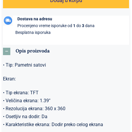
Dodaj u korpu
Sportski
Moderan
Dostava na adresu
Muški
Procenjeno vreme isporuke od
1
do
3
dana
Pametni
Besplatna isporuka
sat
bež
Opis proizvoda
količina
• Tip: Pametni satovi
Ekran:
• Tip ekrana: TFT
• Veličina ekrana: 1.39″
• Rezolucija ekrana: 360 x 360
• Osetljiv na dodir: Da
• Karakteristike ekrana: Dodir preko celog ekrana