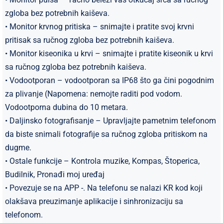
zgloba bez potrebnih kaiševa.
• Monitor krvnog pritiska – snimajte i pratite svoj krvni
pritisak sa ručnog zgloba bez potrebnih kaiševa.
• Monitor kiseonika u krvi – snimajte i pratite kiseonik u krvi
sa ručnog zgloba bez potrebnih kaiševa.
​• Vodootporan – vodootporan sa IP68 što ga čini pogodnim
za plivanje (Napomena: nemojte raditi pod vodom.
Vodootporna dubina do 10 metara.
• Daljinsko fotografisanje – Upravljajte pametnim telefonom
da biste snimali fotografije sa ručnog zgloba pritiskom na
dugme.
• Ostale funkcije – Kontrola muzike, Kompas, Štoperica,
Budilnik, Pronađi moj uređaj
• Povezuje se na APP -. Na telefonu se nalazi KR kod koji
olakšava preuzimanje aplikacije i sinhronizaciju sa
telefonom.