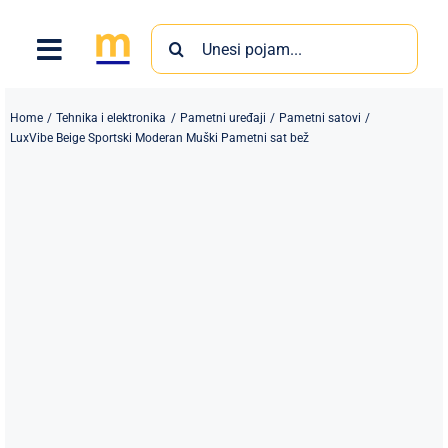
Skip
Search
to
for:
content
Home
Tehnika i elektronika
Pametni uređaji
Pametni satovi
LuxVibe Beige Sportski Moderan Muški Pametni sat bež
Proizvodi