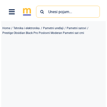
Skip
Search
to
for:
content
Home
Tehnika i elektronika
Pametni uređaji
Pametni satovi
Prestige Obsidian Black Pro Poslovni Moderan Pametni sat crni
Proizvodi