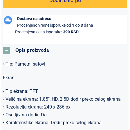
Dodaj u korpu
Black
Pro
Dostava na adresu
Poslovni
Procenjeno vreme isporuke od
1
do
3
dana
Moderan
Procenjena cena isporuke:
399 RSD
Pametni
sat
Opis proizvoda
crni
količina
• Tip: Pametni satovi
Ekran:
• Tip ekrana: TFT
• Veličina ekrana: 1.85″, HD, 2.5D dodir preko celog ekrana
• Rezolucija ekrana: 240 x 286 px
• Osetljiv na dodir: Da
• Karakteristike ekrana: Dodir preko celog ekrana