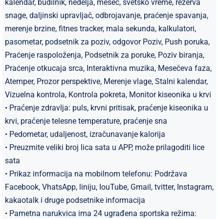
kalendar, budilnik, nedelja, mesec, svetsko vreme, rezerva
snage, daljinski upravljač, odbrojavanje, praćenje spavanja,
merenje brzine, fitnes tracker, mala sekunda, kalkulatori,
pasometar, podsetnik za poziv, odgovor Poziv, Push poruka,
Praćenje raspoloženja, Podsetnik za poruke, Poziv biranja,
Praćenje otkucaja srca, Interaktivna muzika, Mesečeva faza,
Atemper, Prozor perspektive, Merenje vlage, Stalni kalendar,
Vizuelna kontrola, Kontrola pokreta, Monitor kiseonika u krvi
​• Praćenje zdravlja: ​​puls, krvni pritisak, praćenje kiseonika u
krvi, praćenje telesne temperature, praćenje sna
​• Pedometar, udaljenost, izračunavanje kalorija
• Preuzmite veliki broj lica sata u APP, može prilagoditi lice
sata
• Prikaz informacija na mobilnom telefonu: Podržava
Facebook, VhatsApp, liniju, IouTube, Gmail, tvitter, Instagram,
kakaotalk i druge podsetnike informacija
• Pametna narukvica ima 24 ugrađena sportska režima: