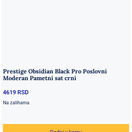
Prestige Obsidian Black Pro Poslovni
Moderan Pametni sat crni
4619
RSD
Na zalihama
Prestige
Obsidian