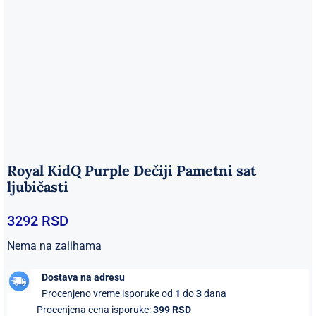
Royal KidQ Purple Dečiji Pametni sat
ljubičasti
3292
RSD
Nema na zalihama
Dostava na adresu
Procenjeno vreme isporuke od
1
do
3
dana
Procenjena cena isporuke:
399 RSD