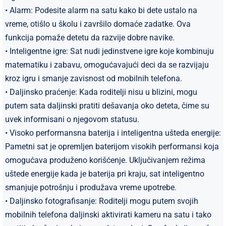
• Alarm: Podesite alarm na satu kako bi dete ustalo na
vreme, otišlo u školu i završilo domaće zadatke. Ova
funkcija pomaže detetu da razvije dobre navike.
• Inteligentne igre: Sat nudi jedinstvene igre koje kombinuju
matematiku i zabavu, omogućavajući deci da se razvijaju
kroz igru i smanje zavisnost od mobilnih telefona.
• Daljinsko praćenje: Kada roditelji nisu u blizini, mogu
putem sata daljinski pratiti dešavanja oko deteta, čime su
uvek informisani o njegovom statusu.
• Visoko performansna baterija i inteligentna ušteda energije:
Pametni sat je opremljen baterijom visokih performansi koja
omogućava produženo korišćenje. Uključivanjem režima
uštede energije kada je baterija pri kraju, sat inteligentno
smanjuje potrošnju i produžava vreme upotrebe.
• Daljinsko fotografisanje: Roditelji mogu putem svojih
mobilnih telefona daljinski aktivirati kameru na satu i tako