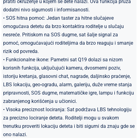
pratiti okruženje u kojem se dete nalazi. Ova funkcija pruža
dodatni nivo sigurnosti i informisanosti.
• SOS hitna pomoć: Jedan taster za hitne slučajeve
omogućava detetu da brzo kontaktira roditelje u slučaju
nesreće. Pritiskom na SOS dugme, sat šalje signal za
pomoć, omogućavajući roditeljima da brzo reaguju i smanje
rizik od povreda.
• Funkcionalne ikone: Pametni sat Q19 dolazi sa nizom
korisnih funkcija, uključujući kameru, dvosmerni poziv,
istoriju kretanja, glasovni chat, nagrade, daljinsko praćenje,
LBS lokaciju, geo-ogradu, alarm, galeriju, duže vreme stanja
pripravnosti, SOS dugme, matematičke igre, lampu i funkciju
zabranjenog korišćenja u učionici.
• Visoka preciznost lociranja: Sat podržava LBS tehnologiju
za precizno lociranje deteta. Roditelji mogu u svakom
trenutku proveriti lokaciju deteta i biti sigurni da znaju gde se
ono nalazi.