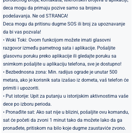
deca mogu da primaju pozive samo sa brojeva
podešavanja. Ne od STRANCA!
Deca mogu da pritisnu dugme SOS ili broj za upoznavanje
da bi vas pozvala!
• Woki Toki: Ovom funkcijom možete imati glasovni
razgovor između pametnog sata i aplikacije. Pošaljite
glasovnu poruku preko aplikacije ili gledajte poruku sa
snimkom pošaljite u aplikaciju telefona, sve je dostupno!
• Bezbednosna zona: Min. radijus ograde je unutar 500
metara, ako je korisnik sata izašao iz dometa, vaš telefon će
primiti i upozoriti.
• Put istorije: Upit za putanju u istorijskim aktivnostima vaše
dece po izboru perioda.
• Pronađite sat: Ako sat nije u blizini, pošaljite ovu komandu,
sat će početi da zvoni 1 minut tako da možete lako da ga
pronađete, pritiskom na bilo koje dugme zaustaviće zvono.