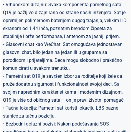
• Vrhunskom dizajnu: Svaka komponenta pametnog sata
Q19 je pažljivo dizajnirana od strane naših inženjera. Sat je
opremljen polimernom baterijom dugog trajanja, velikim HD
ekranom od 1.44 inča, poznatim brendom čipseta za
stabilnije i brže performanse, i antenom za jasniji prijem.
• Glasovni chat kao WeChat: Sat omogućava jednostavan
glasovni chat, bilo jedan na jedan ili u grupama sa
porodicom i prijateljima. Deca mogu slobodno i praktično
komunicirati u svakom trenutku.
• Pametni sat Q19 je savršen izbor za roditelje koji žele da
pruže dodatnu sigurnost i funkcionalnost svojoj deci. Sa
svojim naprednim karakteristikama i modernim dizajnom,
Q19 je više od običnog sata – on je pravi životni pomagač.
• Tačna lokacija: Pametni sat koristi lokaciju LBS bazne
stanice za tačnu poziciju.
• Bezbedni dolazni pozivi: Nakon podešavanja SOS
porodičnog broja, kontakata, telefonskih brojeva u aplikaciji,