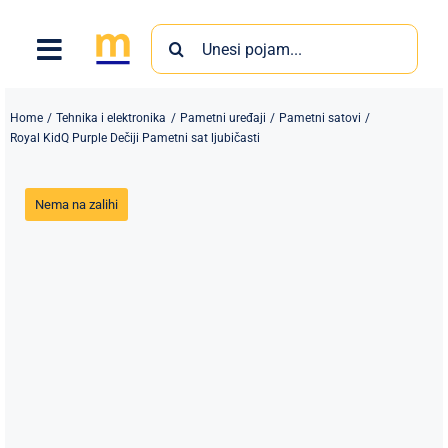
Skip
Search
to
for:
content
Home
Tehnika i elektronika
Pametni uređaji
Pametni satovi
Royal KidQ Purple Dečiji Pametni sat ljubičasti
Nema na zalihi
Proizvodi