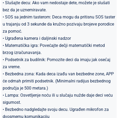
• Slušajte decu: Ako vam nedostaje dete, možete je slušati
bez da je uznemiravate.
• SOS sa jednim tasterom: Deca mogu da pritisnu SOS taster
u trajanju od 3 sekunde da kružno pozivaju brojeve porodice
za pomoć.
• Ugrađena kamera i daljinski nadzor
• Matematička igra: Povećajte dečji matematički metod
brzog izračunavanja.
• Podsetnik za budilnik: Pomozite deci da imaju jak osećaj
za vreme.
• Bezbedna zona: Kada deca izađu van bezbedne zone, APP
će odmah primiti podsetnik. (Minimalni radijus bezbednog
područja je 500 metara.)
• Lampa: Osvetljenje noću ili u slučaju nužde daje deci veću
sigurnost.
• Bezbedno nadgledajte svoju decu. Ugrađen mikrofon za
dvosmernu komunikaciju