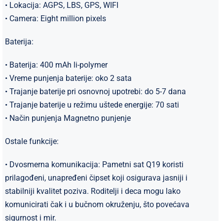
• Lokacija: AGPS, LBS, GPS, WIFI
• Camera: Eight million pixels
Baterija:
• Baterija: 400 mAh li-polymer
• Vreme punjenja baterije: oko 2 sata
• Trajanje baterije pri osnovnoj upotrebi: do 5-7 dana
• Trajanje baterije u režimu uštede energije: 70 sati
• Način punjenja Magnetno punjenje
Ostale funkcije:
• Dvosmerna komunikacija: Pametni sat Q19 koristi
prilagođeni, unapređeni čipset koji osigurava jasniji i
stabilniji kvalitet poziva. Roditelji i deca mogu lako
komunicirati čak i u bučnom okruženju, što povećava
sigurnost i mir.