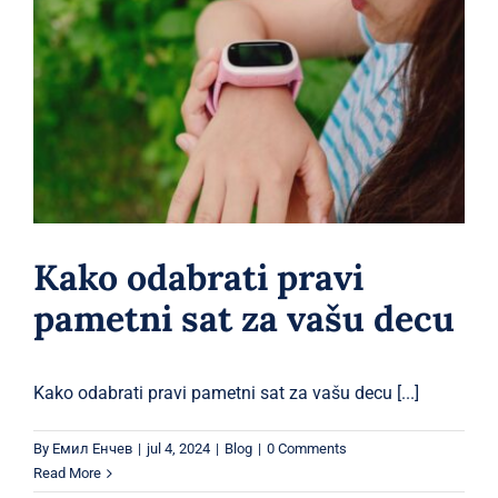
Kako odabrati pravi pametni sat za
vašu decu
Blog
Kako odabrati pravi
pametni sat za vašu decu
Kako odabrati pravi pametni sat za vašu decu [...]
By
Емил Енчев
|
jul 4, 2024
|
Blog
|
0 Comments
Read More