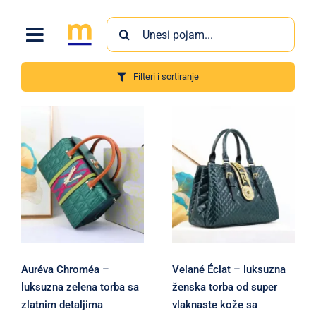
Skip
Search
to
for:
content
Filteri i sortiranje
Proizvodi
Auréva Chroméa –
Velané Éclat – luksuzna
luksuzna zelena torba sa
ženska torba od super
zlatnim detaljima
vlaknaste kože sa