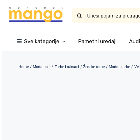
Skip
Search
to
for:
content
Sve kategorije
Pametni uređaji
Audi
Home
Moda i stil
Torbe i ruksaci
Ženske torbe
Modne torbe
Vel