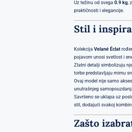
Uz težinu od svega
0.9 kg
, 
praktičnosti i elegancije.
Stil i inspira
Kolekcija
Velané Éclat
rođen
pojavom unosi svetlost i en
Zlatni detalji simbolizuju nj
torbe predstavljaju mirnu sn
Ovaj model nije samo aksesoar
unutrašnjeg samopouzdanj
Savršeno se uklapa uz poslovn
stil, dodajući svakoj kombin
Zašto izabra