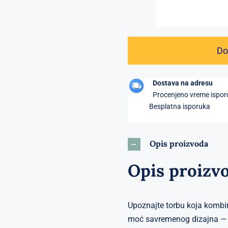
Do
Dostava na adresu
Procenjeno vreme ispo
Besplatna isporuka
Opis proizvoda
Opis proizv
Upoznajte torbu koja kombinu
moć savremenog dizajna 