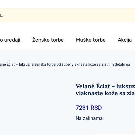
o uređaji
Ženske torbe
Muške torbe
Akcija
ané Éclat – luksuzna ženska torba od super vlaknaste kože sa zlatnim detaljima
Velané Éclat – luksu
vlaknaste kože sa zl
7231
RSD
Na zalihama