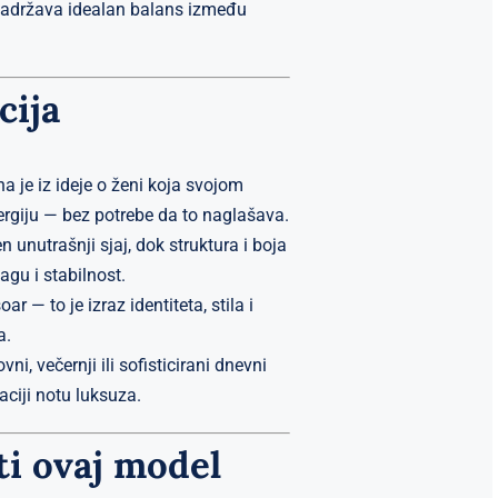
zadržava idealan balans između
cija
a je iz ideje o ženi koja svojom
ergiju — bez potrebe da to naglašava.
en unutrašnji sjaj, dok struktura i boja
agu i stabilnost.
 — to je izraz identiteta, stila i
a.
i, večernji ili sofisticirani dnevni
aciji notu luksuza.
ti ovaj model