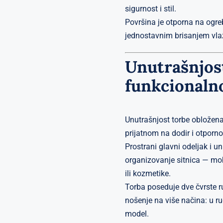
sigurnost i stil.
Površina je otporna na ogrebo
jednostavnim brisanjem vl
Unutrašnjost
funkcionaln
Unutrašnjost torbe oblože
prijatnom na dodir i otporn
Prostrani glavni odeljak i 
organizovanje sitnica — mob
ili kozmetike.
Torba poseduje dve čvrste r
nošenje na više načina: u ru
model.