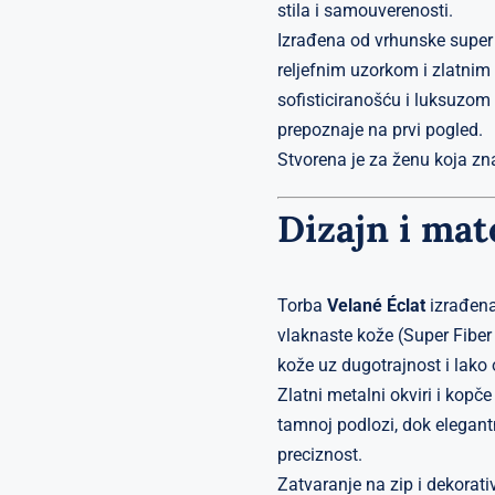
stila i samouverenosti.
Izrađena od vrhunske super 
reljefnim uzorkom i zlatnim
sofisticiranošću i luksuzom 
prepoznaje na prvi pogled.
Stvorena je za ženu koja zna
Dizajn i mat
Torba
Velané Éclat
izrađena
vlaknaste kože (Super Fiber 
kože uz dugotrajnost i lako
Zlatni metalni okviri i kopč
tamnoj podlozi, dok elegantn
preciznost.
Zatvaranje na zip i dekorat