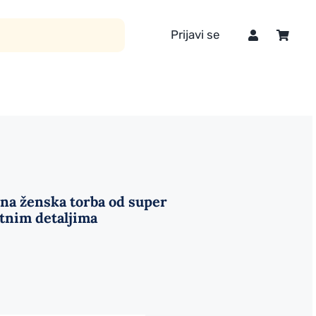
Prijavi se
zna ženska torba od super
atnim detaljima