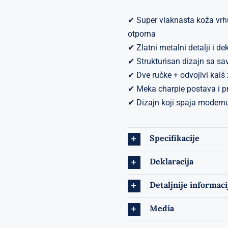
✔ Super vlaknasta koža vrhu
otporna
✔ Zlatni metalni detalji i d
✔ Strukturisan dizajn sa s
✔ Dve ručke + odvojivi kaiš
✔ Meka charpie postava i pr
✔ Dizajn koji spaja modern
Specifikacije
Deklaracija
Detaljnije informaci
Media