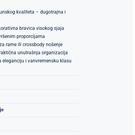
nskog kvaliteta – dugotrajna i
ekorativna bravica visokog sjaja
avršenim proporcijama
 za rame ili crossbody nošenje
aktična unutrašnja organizacija
u eleganciju i vanvremensku klasu
je