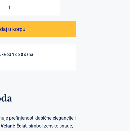
Velané
Éclat
–
daj u korpu
luksuzna
ženska
torba
ruke od
1
do
3
dana
od
super
vlaknaste
kože
sa
oda
zlatnim
detaljima
količina
je prefinjenost klasične elegancije i
—
Velané Éclat
, simbol ženske snage,