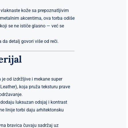
vlaknaste kože sa prepoznatljivim
 metalnim akcentima, ova torba odiše
koji se ne ističe glasno — već se
 da detalj govori više od reči.
erijal
 je od izdržljive i mekane super
Leather), koja pruža teksturu prave
 održavanje.
e dodaju luksuzan odsjaj i kontrast
e linije torbi daju arhitektonsku
ivna bravica čuvaju sadržaj uz