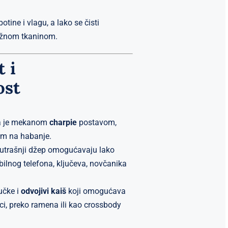
tine i vlagu, a lako se čisti
ažnom tkaninom.
 i
ost
na je mekanom
charpie
postavom,
om na habanje.
unutrašnji džep omogućavaju lako
ilnog telefona, ključeva, novčanika
učke i
odvojivi kaiš
koji omogućava
ci, preko ramena ili kao crossbody