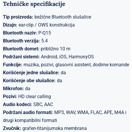
Tehničke specifikacije
Tip proizvoda:
bežične Bluetooth slušalice
Dizajn:
ear-clip / OWS konstrukcija
Bluetooth naziv:
P-Q15
Bluetooth verzija:
5.4
Bluetooth domet:
približno 10 m
Podržani sistemi:
Android, iOS, HarmonyOS
Funkcije:
muzika, pozivi, glasovni asistent, dodirne komande
Korišćenje jedne slušalice:
da
Korišćenje obe slušalice:
da
Mikrofon:
da
Pozivi:
HD clear calling
Audio kodeci:
SBC, AAC
Podržani audio formati:
MP3, WAV, WMA, FLAC, APE, M4A i
drugi kompatibilni formati
Zvučnik:
grafen-titanijumska membrana