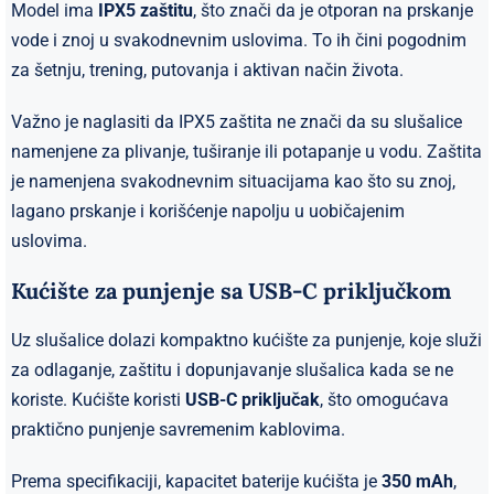
Model ima
IPX5 zaštitu
, što znači da je otporan na prskanje
vode i znoj u svakodnevnim uslovima. To ih čini pogodnim
za šetnju, trening, putovanja i aktivan način života.
Važno je naglasiti da IPX5 zaštita ne znači da su slušalice
namenjene za plivanje, tuširanje ili potapanje u vodu. Zaštita
je namenjena svakodnevnim situacijama kao što su znoj,
lagano prskanje i korišćenje napolju u uobičajenim
uslovima.
Kućište za punjenje sa USB-C priključkom
Uz slušalice dolazi kompaktno kućište za punjenje, koje služi
za odlaganje, zaštitu i dopunjavanje slušalica kada se ne
koriste. Kućište koristi
USB-C priključak
, što omogućava
praktično punjenje savremenim kablovima.
Prema specifikaciji, kapacitet baterije kućišta je
350 mAh
,