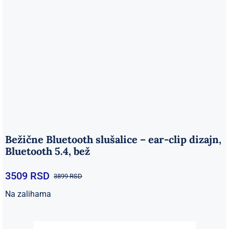
Bežične Bluetooth slušalice – ear-clip dizajn,
Bluetooth 5.4, bež
3509
RSD
3899
RSD
Originalna
Trenutna
cena
cena
Na zalihama
je
je:
bila:
3509 RSD.