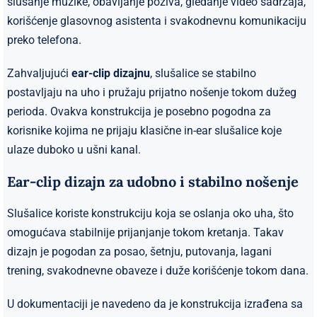
slušanje muzike, obavljanje poziva, gledanje video sadržaja,
korišćenje glasovnog asistenta i svakodnevnu komunikaciju
preko telefona.
Zahvaljujući
ear-clip dizajnu
, slušalice se stabilno
postavljaju na uho i pružaju prijatno nošenje tokom dužeg
perioda. Ovakva konstrukcija je posebno pogodna za
korisnike kojima ne prijaju klasične in-ear slušalice koje
ulaze duboko u ušni kanal.
Ear-clip dizajn za udobno i stabilno nošenje
Slušalice koriste konstrukciju koja se oslanja oko uha, što
omogućava stabilnije prijanjanje tokom kretanja. Takav
dizajn je pogodan za posao, šetnju, putovanja, lagani
trening, svakodnevne obaveze i duže korišćenje tokom dana.
U dokumentaciji je navedeno da je konstrukcija izrađena sa