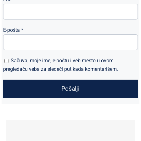
E-pošta
*
Sačuvaj moje ime, e-poštu i veb mesto u ovom
pregledaču veba za sledeći put kada komentarišem.