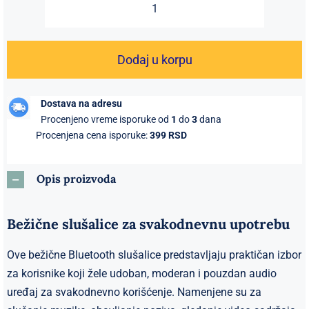
3899 RSD.
Bežične
Bluetooth
slušalice
Dodaj u korpu
–
ear-
Dostava na adresu
clip
Procenjeno vreme isporuke od
1
do
3
dana
dizajn,
Procenjena cena isporuke:
399 RSD
Bluetooth
5.4,
Opis proizvoda
bež
količina
Bežične slušalice za svakodnevnu upotrebu
Ove bežične Bluetooth slušalice predstavljaju praktičan izbor
za korisnike koji žele udoban, moderan i pouzdan audio
uređaj za svakodnevno korišćenje. Namenjene su za