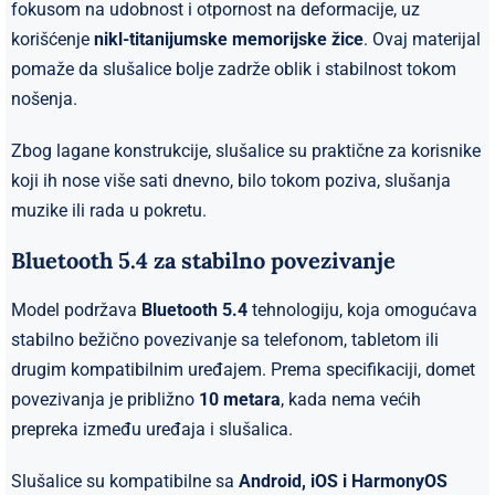
fokusom na udobnost i otpornost na deformacije, uz
korišćenje
nikl-titanijumske memorijske žice
. Ovaj materijal
pomaže da slušalice bolje zadrže oblik i stabilnost tokom
nošenja.
Zbog lagane konstrukcije, slušalice su praktične za korisnike
koji ih nose više sati dnevno, bilo tokom poziva, slušanja
muzike ili rada u pokretu.
Bluetooth 5.4 za stabilno povezivanje
Model podržava
Bluetooth 5.4
tehnologiju, koja omogućava
stabilno bežično povezivanje sa telefonom, tabletom ili
drugim kompatibilnim uređajem. Prema specifikaciji, domet
povezivanja je približno
10 metara
, kada nema većih
prepreka između uređaja i slušalica.
Slušalice su kompatibilne sa
Android, iOS i HarmonyOS