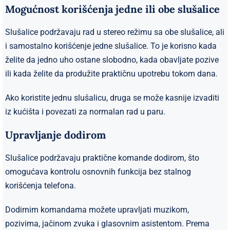
Mogućnost korišćenja jedne ili obe slušalice
Slušalice podržavaju rad u stereo režimu sa obe slušalice, ali
i samostalno korišćenje jedne slušalice. To je korisno kada
želite da jedno uho ostane slobodno, kada obavljate pozive
ili kada želite da produžite praktičnu upotrebu tokom dana.
Ako koristite jednu slušalicu, druga se može kasnije izvaditi
iz kućišta i povezati za normalan rad u paru.
Upravljanje dodirom
Slušalice podržavaju praktične komande dodirom, što
omogućava kontrolu osnovnih funkcija bez stalnog
korišćenja telefona.
Dodirnim komandama možete upravljati muzikom,
pozivima, jačinom zvuka i glasovnim asistentom. Prema