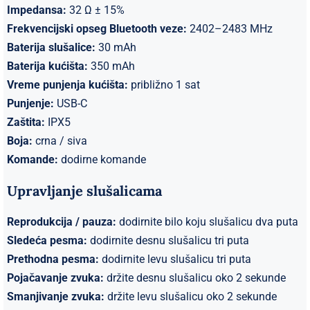
Impedansa:
32 Ω ± 15%
Frekvencijski opseg Bluetooth veze:
2402–2483 MHz
Baterija slušalice:
30 mAh
Baterija kućišta:
350 mAh
Vreme punjenja kućišta:
približno 1 sat
Punjenje:
USB-C
Zaštita:
IPX5
Boja:
crna / siva
Komande:
dodirne komande
Upravljanje slušalicama
Reprodukcija / pauza:
dodirnite bilo koju slušalicu dva puta
Sledeća pesma:
dodirnite desnu slušalicu tri puta
Prethodna pesma:
dodirnite levu slušalicu tri puta
Pojačavanje zvuka:
držite desnu slušalicu oko 2 sekunde
Smanjivanje zvuka:
držite levu slušalicu oko 2 sekunde