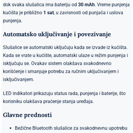
dok svaka slušalica ima bateriju od
30 mAh
. Vreme punjenja
kućišta je približno
1 sat
, u zavisnosti od punjača i uslova
punjenja.
Automatsko uključivanje i povezivanje
Slušalice se automatski uključuju kada se izvade iz kućišta.
Kada se vrate u kućište, automatski ulaze u režim punjenja i
isključuju se. Ovakav sistem olakšava svakodnevno
korišćenje i smanjuje potrebu za ručnim uključivanjem i
isključivanjem.
LED indikatori prikazuju status rada, punjenja i baterije, što
korisniku olakšava praćenje stanja uređaja.
Glavne prednosti
Bežične Bluetooth slušalice za svakodnevnu upotrebu