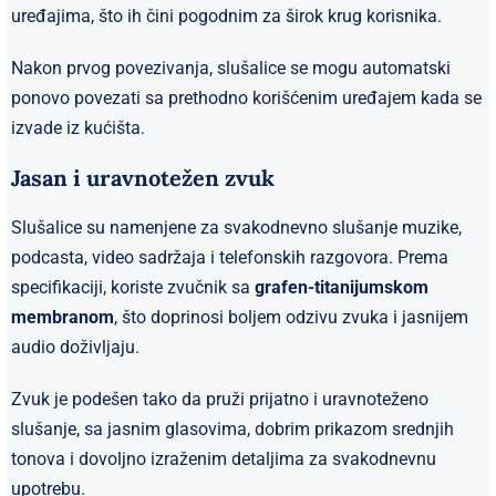
uređajima, što ih čini pogodnim za širok krug korisnika.
Nakon prvog povezivanja, slušalice se mogu automatski
ponovo povezati sa prethodno korišćenim uređajem kada se
izvade iz kućišta.
Jasan i uravnotežen zvuk
Slušalice su namenjene za svakodnevno slušanje muzike,
podcasta, video sadržaja i telefonskih razgovora. Prema
specifikaciji, koriste zvučnik sa
grafen-titanijumskom
membranom
, što doprinosi boljem odzivu zvuka i jasnijem
audio doživljaju.
Zvuk je podešen tako da pruži prijatno i uravnoteženo
slušanje, sa jasnim glasovima, dobrim prikazom srednjih
tonova i dovoljno izraženim detaljima za svakodnevnu
upotrebu.