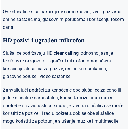
Ove slušalice nisu namenjene samo muzici, već i pozivima,
online sastancima, glasovnim porukama i korišćenju tokom
dana.
HD pozivi i ugrađen mikrofon
Slušalice podržavaju
HD clear calling
, odnosno jasnije
telefonske razgovore. Ugrađeni mikrofon omogućava
korišćenje slušalica za pozive, online komunikaciju,
glasovne poruke i video sastanke.
Zahvaljujući podršci za korišćenje obe slušalice zajedno ili
jedne slušalice samostalno, korisnik može birati način
upotrebe u zavisnosti od situacije. Jedna slušalica se može
koristiti za pozive ili rad u pokretu, dok se obe slušalice
mogu koristiti za potpunije slušanje muzike i multimedije.