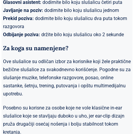
Glasovni asistent:
dodirnite bilo koju slušalicu četiri puta
Javljanje na poziv:
dodirnite bilo koju slušalicu jednom
Prekid poziva:
dodirnite bilo koju slušalicu dva puta tokom
razgovora
Odbijanje poziva:
držite bilo koju slušalicu oko 2 sekunde
Za koga su namenjene?
Ove slušalice su odličan izbor za korisnike koji žele praktične
bežične slušalice za svakodnevno korišćenje. Pogodne su za
slušanje muzike, telefonske razgovore, posao, online
sastanke, šetnju, trening, putovanja i opštu multimedijalnu
upotrebu.
Posebno su korisne za osobe koje ne vole klasične in-ear
slušalice koje se stavljaju duboko u uho, jer ear-clip dizajn
pruža drugačiji osećaj nošenja i bolju stabilnost tokom
kretanja.