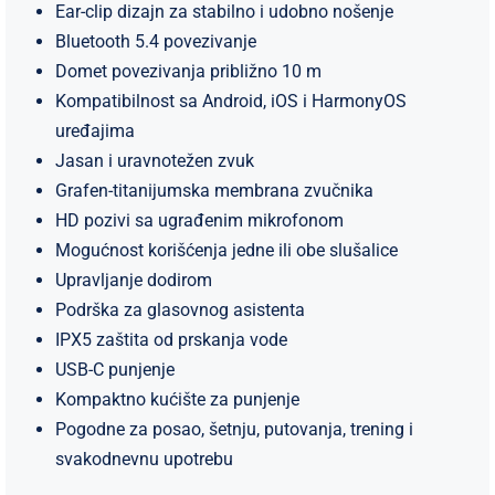
Ear-clip dizajn za stabilno i udobno nošenje
Bluetooth 5.4 povezivanje
Domet povezivanja približno 10 m
Kompatibilnost sa Android, iOS i HarmonyOS
uređajima
Jasan i uravnotežen zvuk
Grafen-titanijumska membrana zvučnika
HD pozivi sa ugrađenim mikrofonom
Mogućnost korišćenja jedne ili obe slušalice
Upravljanje dodirom
Podrška za glasovnog asistenta
IPX5 zaštita od prskanja vode
USB-C punjenje
Kompaktno kućište za punjenje
Pogodne za posao, šetnju, putovanja, trening i
svakodnevnu upotrebu