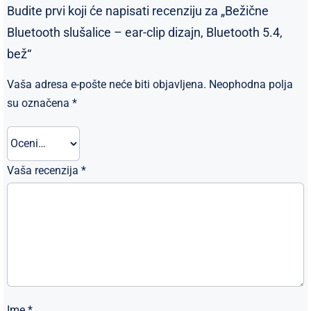
Budite prvi koji će napisati recenziju za „Bežične
Bluetooth slušalice – ear-clip dizajn, Bluetooth 5.4,
bež“
Vaša adresa e-pošte neće biti objavljena.
Neophodna polja
su označena
*
Vaša recenzija
*
Ime
*