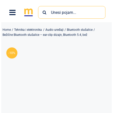
Skip
Search
to
for:
content
Home
Tehnika i elektronika
Audio uređaji
Bluetooth slušalice
Bežične Bluetooth slušalice – ear-clip dizajn, Bluetooth 5.4, bež
-10%
Proizvodi