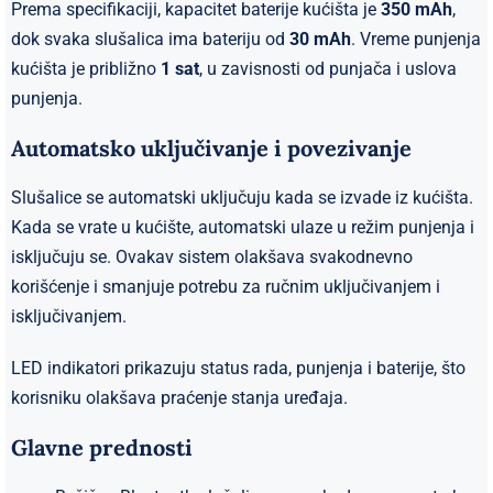
Prema specifikaciji, kapacitet baterije kućišta je
350 mAh
,
dok svaka slušalica ima bateriju od
30 mAh
. Vreme punjenja
kućišta je približno
1 sat
, u zavisnosti od punjača i uslova
punjenja.
Automatsko uključivanje i povezivanje
Slušalice se automatski uključuju kada se izvade iz kućišta.
Kada se vrate u kućište, automatski ulaze u režim punjenja i
isključuju se. Ovakav sistem olakšava svakodnevno
korišćenje i smanjuje potrebu za ručnim uključivanjem i
isključivanjem.
LED indikatori prikazuju status rada, punjenja i baterije, što
korisniku olakšava praćenje stanja uređaja.
Glavne prednosti