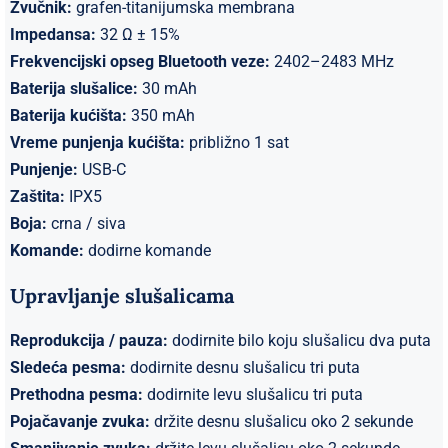
Zvučnik:
grafen-titanijumska membrana
Impedansa:
32 Ω ± 15%
Frekvencijski opseg Bluetooth veze:
2402–2483 MHz
Baterija slušalice:
30 mAh
Baterija kućišta:
350 mAh
Vreme punjenja kućišta:
približno 1 sat
Punjenje:
USB-C
Zaštita:
IPX5
Boja:
crna / siva
Komande:
dodirne komande
Upravljanje slušalicama
Reprodukcija / pauza:
dodirnite bilo koju slušalicu dva puta
Sledeća pesma:
dodirnite desnu slušalicu tri puta
Prethodna pesma:
dodirnite levu slušalicu tri puta
Pojačavanje zvuka:
držite desnu slušalicu oko 2 sekunde