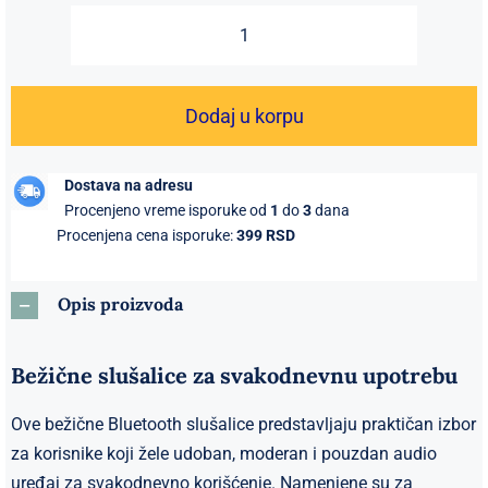
3899 RSD.
Bežične
Bluetooth
slušalice
Dodaj u korpu
sa
klipsom
Dostava na adresu
za
Procenjeno vreme isporuke od
1
do
3
dana
uho
Procenjena cena isporuke:
399 RSD
–
ljubičasta
Opis proizvoda
boja,
Bluetooth
5.4,
Bežične slušalice za svakodnevnu upotrebu
IP54
Ove bežične Bluetooth slušalice predstavljaju praktičan izbor
količina
za korisnike koji žele udoban, moderan i pouzdan audio
uređaj za svakodnevno korišćenje. Namenjene su za