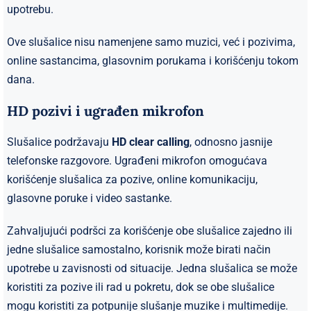
upotrebu.
Ove slušalice nisu namenjene samo muzici, već i pozivima,
online sastancima, glasovnim porukama i korišćenju tokom
dana.
HD pozivi i ugrađen mikrofon
Slušalice podržavaju
HD clear calling
, odnosno jasnije
telefonske razgovore. Ugrađeni mikrofon omogućava
korišćenje slušalica za pozive, online komunikaciju,
glasovne poruke i video sastanke.
Zahvaljujući podršci za korišćenje obe slušalice zajedno ili
jedne slušalice samostalno, korisnik može birati način
upotrebe u zavisnosti od situacije. Jedna slušalica se može
koristiti za pozive ili rad u pokretu, dok se obe slušalice
mogu koristiti za potpunije slušanje muzike i multimedije.