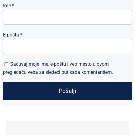
Ime
*
E-pošta
*
Sačuvaj moje ime, e-poštu i veb mesto u ovom
pregledaču veba za sledeći put kada komentarišem.