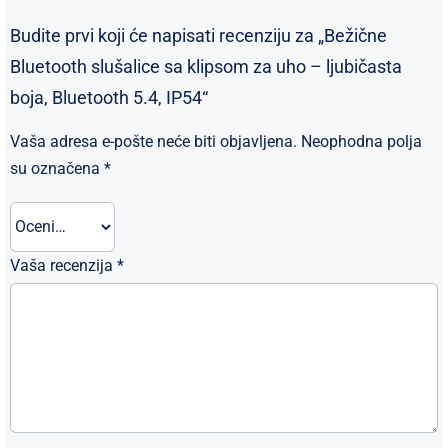
Budite prvi koji će napisati recenziju za „Bežične
Bluetooth slušalice sa klipsom za uho – ljubičasta
boja, Bluetooth 5.4, IP54“
Vaša adresa e-pošte neće biti objavljena.
Neophodna polja
su označena
*
Vaša recenzija
*