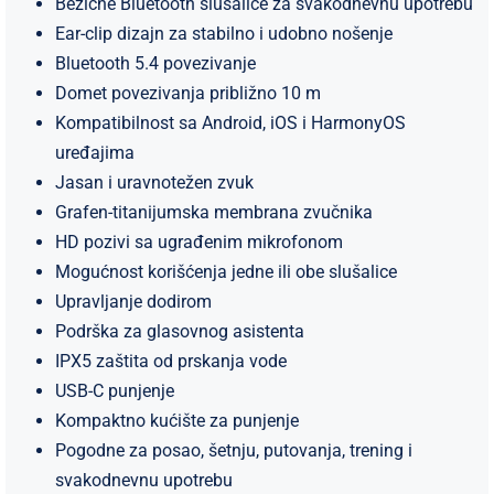
Bežične Bluetooth slušalice za svakodnevnu upotrebu
Ear-clip dizajn za stabilno i udobno nošenje
Bluetooth 5.4 povezivanje
Domet povezivanja približno 10 m
Kompatibilnost sa Android, iOS i HarmonyOS
uređajima
Jasan i uravnotežen zvuk
Grafen-titanijumska membrana zvučnika
HD pozivi sa ugrađenim mikrofonom
Mogućnost korišćenja jedne ili obe slušalice
Upravljanje dodirom
Podrška za glasovnog asistenta
IPX5 zaštita od prskanja vode
USB-C punjenje
Kompaktno kućište za punjenje
Pogodne za posao, šetnju, putovanja, trening i
svakodnevnu upotrebu