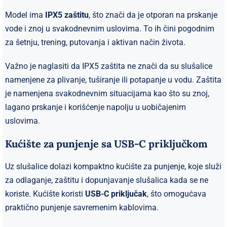
Model ima
IPX5 zaštitu
, što znači da je otporan na prskanje
vode i znoj u svakodnevnim uslovima. To ih čini pogodnim
za šetnju, trening, putovanja i aktivan način života.
Važno je naglasiti da IPX5 zaštita ne znači da su slušalice
namenjene za plivanje, tuširanje ili potapanje u vodu. Zaštita
je namenjena svakodnevnim situacijama kao što su znoj,
lagano prskanje i korišćenje napolju u uobičajenim
uslovima.
Kućište za punjenje sa USB-C priključkom
Uz slušalice dolazi kompaktno kućište za punjenje, koje služi
za odlaganje, zaštitu i dopunjavanje slušalica kada se ne
koriste. Kućište koristi
USB-C priključak
, što omogućava
praktično punjenje savremenim kablovima.