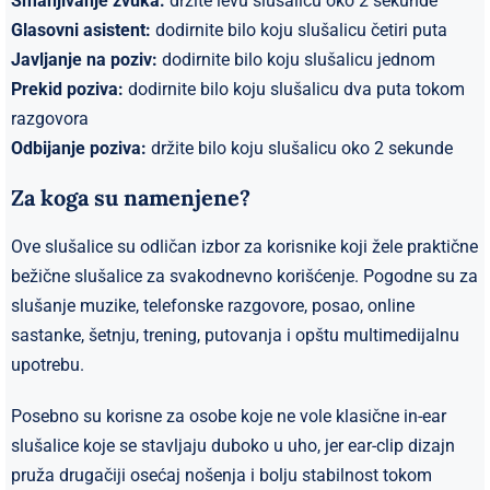
Smanjivanje zvuka:
držite levu slušalicu oko 2 sekunde
Glasovni asistent:
dodirnite bilo koju slušalicu četiri puta
Javljanje na poziv:
dodirnite bilo koju slušalicu jednom
Prekid poziva:
dodirnite bilo koju slušalicu dva puta tokom
razgovora
Odbijanje poziva:
držite bilo koju slušalicu oko 2 sekunde
Za koga su namenjene?
Ove slušalice su odličan izbor za korisnike koji žele praktične
bežične slušalice za svakodnevno korišćenje. Pogodne su za
slušanje muzike, telefonske razgovore, posao, online
sastanke, šetnju, trening, putovanja i opštu multimedijalnu
upotrebu.
Posebno su korisne za osobe koje ne vole klasične in-ear
slušalice koje se stavljaju duboko u uho, jer ear-clip dizajn
pruža drugačiji osećaj nošenja i bolju stabilnost tokom