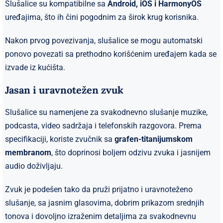
Slušalice su kompatibilne sa
Android, iOS i HarmonyOS
uređajima, što ih čini pogodnim za širok krug korisnika.
Nakon prvog povezivanja, slušalice se mogu automatski
ponovo povezati sa prethodno korišćenim uređajem kada se
izvade iz kućišta.
Jasan i uravnotežen zvuk
Slušalice su namenjene za svakodnevno slušanje muzike,
podcasta, video sadržaja i telefonskih razgovora. Prema
specifikaciji, koriste zvučnik sa
grafen-titanijumskom
membranom
, što doprinosi boljem odzivu zvuka i jasnijem
audio doživljaju.
Zvuk je podešen tako da pruži prijatno i uravnoteženo
slušanje, sa jasnim glasovima, dobrim prikazom srednjih
tonova i dovoljno izraženim detaljima za svakodnevnu