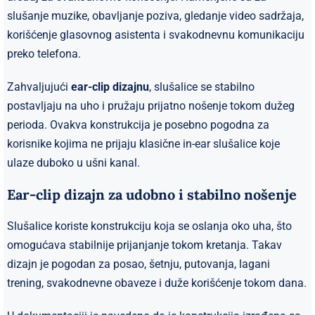
slušanje muzike, obavljanje poziva, gledanje video sadržaja,
korišćenje glasovnog asistenta i svakodnevnu komunikaciju
preko telefona.
Zahvaljujući
ear-clip dizajnu
, slušalice se stabilno
postavljaju na uho i pružaju prijatno nošenje tokom dužeg
perioda. Ovakva konstrukcija je posebno pogodna za
korisnike kojima ne prijaju klasične in-ear slušalice koje
ulaze duboko u ušni kanal.
Ear-clip dizajn za udobno i stabilno nošenje
Slušalice koriste konstrukciju koja se oslanja oko uha, što
omogućava stabilnije prijanjanje tokom kretanja. Takav
dizajn je pogodan za posao, šetnju, putovanja, lagani
trening, svakodnevne obaveze i duže korišćenje tokom dana.