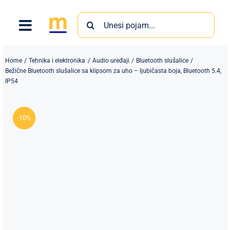
Skip
Search
to
for:
content
Home
Tehnika i elektronika
Audio uređaji
Bluetooth slušalice
Bežične Bluetooth slušalice sa klipsom za uho – ljubičasta boja, Bluetooth 5.4,
IP54
Proizvodi
-10%