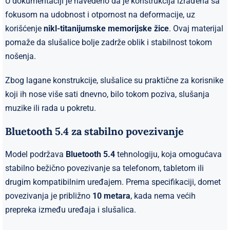
U dokumentaciji je navedeno da je konstrukcija izrađena sa
fokusom na udobnost i otpornost na deformacije, uz
korišćenje
nikl-titanijumske memorijske žice
. Ovaj materijal
pomaže da slušalice bolje zadrže oblik i stabilnost tokom
nošenja.
Zbog lagane konstrukcije, slušalice su praktične za korisnike
koji ih nose više sati dnevno, bilo tokom poziva, slušanja
muzike ili rada u pokretu.
Bluetooth 5.4 za stabilno povezivanje
Model podržava
Bluetooth 5.4
tehnologiju, koja omogućava
stabilno bežično povezivanje sa telefonom, tabletom ili
drugim kompatibilnim uređajem. Prema specifikaciji, domet
povezivanja je približno
10 metara
, kada nema većih
prepreka između uređaja i slušalica.