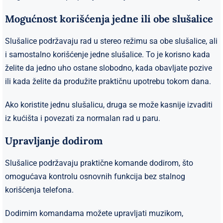
Mogućnost korišćenja jedne ili obe slušalice
Slušalice podržavaju rad u stereo režimu sa obe slušalice, ali
i samostalno korišćenje jedne slušalice. To je korisno kada
želite da jedno uho ostane slobodno, kada obavljate pozive
ili kada želite da produžite praktičnu upotrebu tokom dana.
Ako koristite jednu slušalicu, druga se može kasnije izvaditi
iz kućišta i povezati za normalan rad u paru.
Upravljanje dodirom
Slušalice podržavaju praktične komande dodirom, što
omogućava kontrolu osnovnih funkcija bez stalnog
korišćenja telefona.
Dodirnim komandama možete upravljati muzikom,