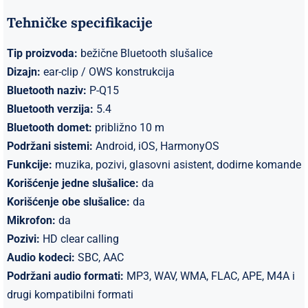
Tehničke specifikacije
Tip proizvoda:
bežične Bluetooth slušalice
Dizajn:
ear-clip / OWS konstrukcija
Bluetooth naziv:
P-Q15
Bluetooth verzija:
5.4
Bluetooth domet:
približno 10 m
Podržani sistemi:
Android, iOS, HarmonyOS
Funkcije:
muzika, pozivi, glasovni asistent, dodirne komande
Korišćenje jedne slušalice:
da
Korišćenje obe slušalice:
da
Mikrofon:
da
Pozivi:
HD clear calling
Audio kodeci:
SBC, AAC
Podržani audio formati:
MP3, WAV, WMA, FLAC, APE, M4A i
drugi kompatibilni formati