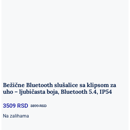
Bežične Bluetooth slušalice sa klipsom za
uho – ljubičasta boja, Bluetooth 5.4, IP54
3509
RSD
3899
RSD
Originalna
Trenutna
cena
cena
Na zalihama
je
je:
bila:
3509 RSD.