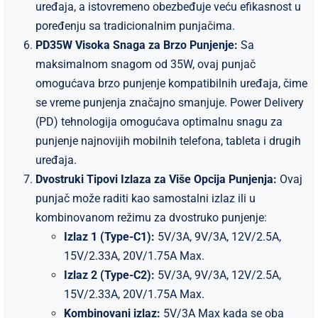
uređaja, a istovremeno obezbeđuje veću efikasnost u
poređenju sa tradicionalnim punjačima.
PD35W Visoka Snaga za Brzo Punjenje:
Sa
maksimalnom snagom od 35W, ovaj punjač
omogućava brzo punjenje kompatibilnih uređaja, čime
se vreme punjenja značajno smanjuje. Power Delivery
(PD) tehnologija omogućava optimalnu snagu za
punjenje najnovijih mobilnih telefona, tableta i drugih
uređaja.
Dvostruki Tipovi Izlaza za Više Opcija Punjenja:
Ovaj
punjač može raditi kao samostalni izlaz ili u
kombinovanom režimu za dvostruko punjenje:
Izlaz 1 (Type-C1):
5V/3A, 9V/3A, 12V/2.5A,
15V/2.33A, 20V/1.75A Max.
Izlaz 2 (Type-C2):
5V/3A, 9V/3A, 12V/2.5A,
15V/2.33A, 20V/1.75A Max.
Kombinovani izlaz:
5V/3A Max kada se oba