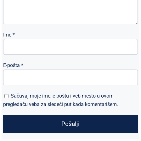
Ime
*
E-pošta
*
Sačuvaj moje ime, e-poštu i veb mesto u ovom
pregledaču veba za sledeći put kada komentarišem.