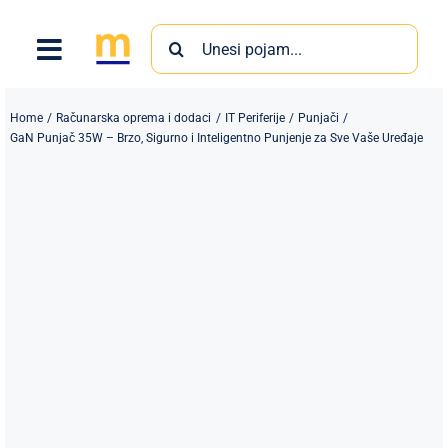
Skip
Search
to
for:
content
Home
Računarska oprema i dodaci
IT Periferije
Punjači
GaN Punjač 35W – Brzo, Sigurno i Inteligentno Punjenje za Sve Vaše Uređaje
Proizvodi