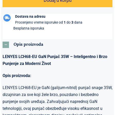
Dodaj u korpu
35W
-
Dostava na adresu
Brzo,
Procenjeno vreme isporuke od
1
do
3
dana
Sigurno
Besplatna isporuka
i
Inteligentno
Opis proizvoda
Punjenje
za
LENYES LCH68-EU GaN Punjač 35W – Inteligentno i Brzo
Sve
Punjenje za Moderni Život
Vaše
Uređaje
Opis proizvoda:
količina
LENYES LCH68-EU je GaN (galijum-nitrid) punjač snage 35W,
dizajniran za sve koji žele brzo, pouzdano i bezbedno
punjenje svojih uređaja. Zahvaljujući naprednoj GaN
tehnologiji, ovaj punjač obezbeđuje visoku efikasnost u