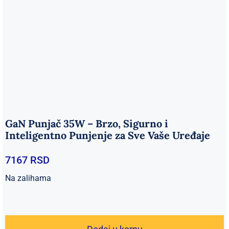
GaN Punjač 35W – Brzo, Sigurno i
Inteligentno Punjenje za Sve Vaše Uređaje
7167
RSD
Na zalihama
GaN
Punjač