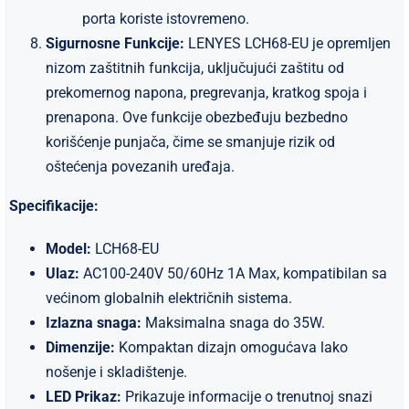
porta koriste istovremeno.
Sigurnosne Funkcije:
LENYES LCH68-EU je opremljen
nizom zaštitnih funkcija, uključujući zaštitu od
prekomernog napona, pregrevanja, kratkog spoja i
prenapona. Ove funkcije obezbeđuju bezbedno
korišćenje punjača, čime se smanjuje rizik od
oštećenja povezanih uređaja.
Specifikacije:
Model:
LCH68-EU
Ulaz:
AC100-240V 50/60Hz 1A Max, kompatibilan sa
većinom globalnih električnih sistema.
Izlazna snaga:
Maksimalna snaga do 35W.
Dimenzije:
Kompaktan dizajn omogućava lako
nošenje i skladištenje.
LED Prikaz:
Prikazuje informacije o trenutnoj snazi