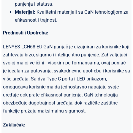
punjenja i statusu.
Materijal:
Kvalitetni materijali sa GaN tehnologijom za
efikasnost i trajnost.
Prednosti i Upotreba:
LENYES LCH68-EU GaN punjač je dizajniran za korisnike koji
zahtevaju brzo, sigurno i inteligentno punjenje. Zahvaljujući
svojoj maloj veličini i visokim performansama, ovaj punjač
je idealan za putovanja, svakodnevnu upotrebu i korisnike sa
više uređaja. Sa dva Type-C porta i LED prikazom,
omogućava korisnicima da jednostavno napajaju svoje
uređaje dok prate efikasnost punjenja. GaN tehnologija
obezbeđuje dugotrajnost uređaja, dok različite zaštitne
funkcije pružaju maksimalnu sigurnost.
Zaključak: