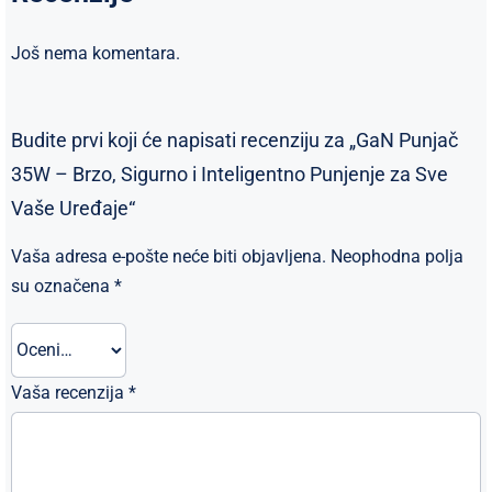
Još nema komentara.
Budite prvi koji će napisati recenziju za „GaN Punjač
35W – Brzo, Sigurno i Inteligentno Punjenje za Sve
Vaše Uređaje“
Vaša adresa e-pošte neće biti objavljena.
Neophodna polja
su označena
*
Vaša recenzija
*