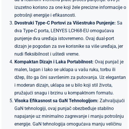
izuzetno korisno za one koji žele precizne informacije o
potrošnji energije i efikasnosti.
Dvostruki Type-C Portovi za Višestruko Punjenje:
Sa
dva Type-C porta, LENYES LCH68-EU omogućava
punjenje dva uređaja istovremeno. Ovaj dual-port
dizajn je pogodan za sve korisnike sa više uređaja, jer
nudi fleksibilnost i uštedi vreme.
Kompaktan Dizajn i Laka Portabilnost:
Ovaj punjač je
malen, lagan i lako se uklapa u vašu ruku, torbu ili
džep, što ga čini savršenim za putovanja. Uz elegantan
i moderan dizajn, uklapa se u bilo koji stil života,
pružajući snagu i brzinu u kompaktnom formatu.
Visoka Efikasnost sa GaN Tehnologijom:
Zahvaljujući
GaN tehnologiji, ovaj punjač obezbeđuje stabilno
napajanje uz minimalno zagrevanje i manju potrošnju
energije. GaN tehnologija omogućava manju veličinu