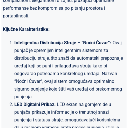
kompaktnom, elegantnom dizajnu, pružajući optimalne
performanse bez kompromisa po pitanju prostora i
portabilnosti.
Ključne Karakteristike:
Inteligentna Distribucija Struje – “Noćni Čuvar”:
Ovaj
punjač je opremljen inteligentnim sistemom za
distribuciju struje, što znači da automatski prepoznaje
uređaj koji se puni i prilagođava struju kako bi
odgovarao potrebama konkretnog uređaja. Nazvan
“Noćni Čuvar”, ovaj sistem omogućava optimalno i
sigurno punjenje koje štiti vaš uređaj od prekomernog
punjenja.
LED Digitalni Prikaz:
LED ekran na gornjem delu
punjača prikazuje informacije o trenutnoj snazi
punjenja i statusu struje, omogućavajući korisnicima
da u realnom vremenu prate proces punjenja. Ovo je