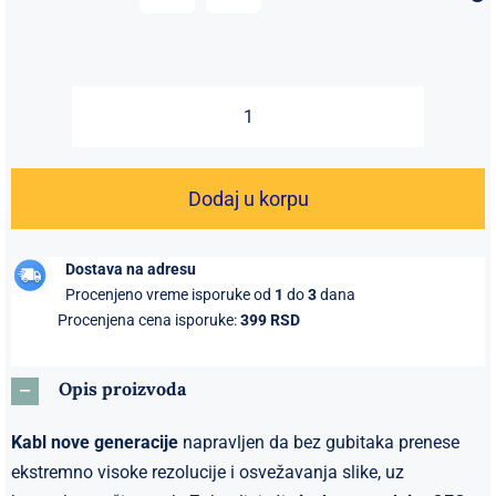
do
2034 RSD
HDMI
16K
Ultra
Dodaj u korpu
HD
kabl
Dostava na adresu
–
Procenjeno vreme isporuke od
1
do
3
dana
240Hz,
Procenjena cena isporuke:
399 RSD
96Gbps,
aluminijumsko
Opis proizvoda
kućište,
pleteni
Kabl nove generacije
napravljen da bez gubitaka prenese
oklop,
ekstremno visoke rezolucije i osvežavanja slike, uz
pozlaćeni