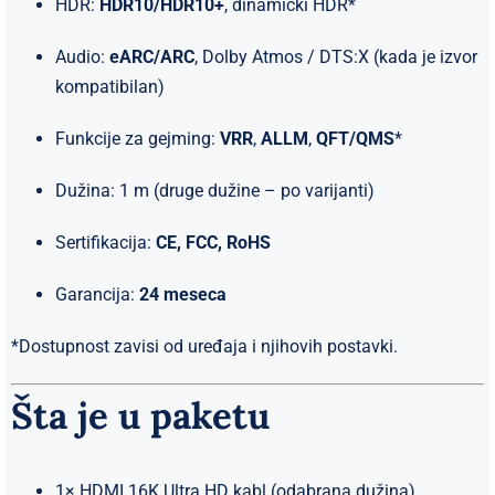
HDR:
HDR10/HDR10+
, dinamički HDR*
Audio:
eARC/ARC
, Dolby Atmos / DTS:X (kada je izvor
kompatibilan)
Funkcije za gejming:
VRR
,
ALLM
,
QFT/QMS
*
Dužina: 1 m (druge dužine – po varijanti)
Sertifikacija:
CE, FCC, RoHS
Garancija:
24 meseca
*Dostupnost zavisi od uređaja i njihovih postavki.
Šta je u paketu
1× HDMI 16K Ultra HD kabl (odabrana dužina)