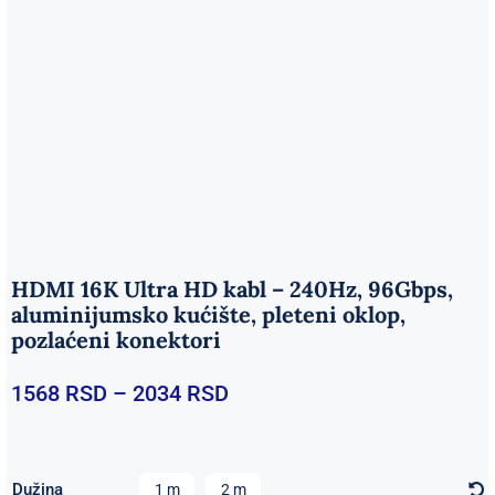
HDMI 16K Ultra HD kabl – 240Hz, 96Gbps,
aluminijumsko kućište, pleteni oklop,
pozlaćeni konektori
Raspon
1568
RSD
–
2034
RSD
cena:
od
1568 RSD
Dužina
1 m
2 m