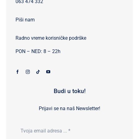
063 474 332
Piši nam
Radno vreme korisničke podrške
PON – NED: 8 – 22h
Budi u toku!
Prijavi se na naš Newsletter!