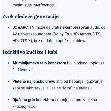
minimizuje interferenciju.
Zvuk sledeće generacije
Uz
eARC
, TV može da vrati
nekompresovan
audio do
AV-risivera/soundbara (Dolby TrueHD/Atmos, DTS-
HD/DTS:X), bez dodatnih optičkih kablova.
Izdržljivo kućište i kabl
Aluminijumsko telo konektora
bolje odvodi toplotu i
štiti lemove.
Pleteno najlonsko crevo
štiti od habanja i gužvanja;
kabl se lako savija, ali se ne “lomi” na prelazu.
Ojačano grlo konektora
smanjuje naprezanje na
kritičnoj tački.