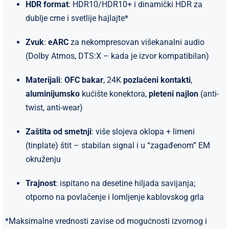
HDR format
: HDR10/HDR10+ i dinamički HDR za
dublje crne i svetlije hajlajte*
Zvuk
:
eARC
za nekompresovan višekanalni audio
(Dolby Atmos, DTS:X – kada je izvor kompatibilan)
Materijali
:
OFC bakar
, 24K
pozlaćeni kontakti
,
aluminijumsko
kućište konektora,
pleteni najlon
(anti-
twist, anti-wear)
Zaštita od smetnji
: više slojeva oklopa + limeni
(tinplate) štit – stabilan signal i u “zagađenom” EM
okruženju
Trajnost
: ispitano na desetine hiljada savijanja;
otporno na povlačenje i lomljenje kablovskog grla
*Maksimalne vrednosti zavise od mogućnosti izvornog i