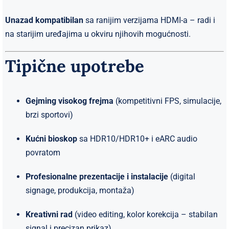
Unazad kompatibilan
sa ranijim verzijama HDMI-a – radi i
na starijim uređajima u okviru njihovih mogućnosti.
Tipične upotrebe
Gejming visokog frejma
(kompetitivni FPS, simulacije,
brzi sportovi)
Kućni bioskop
sa HDR10/HDR10+ i eARC audio
povratom
Profesionalne prezentacije i instalacije
(digital
signage, produkcija, montaža)
Kreativni rad
(video editing, kolor korekcija – stabilan
signal i precizan prikaz)