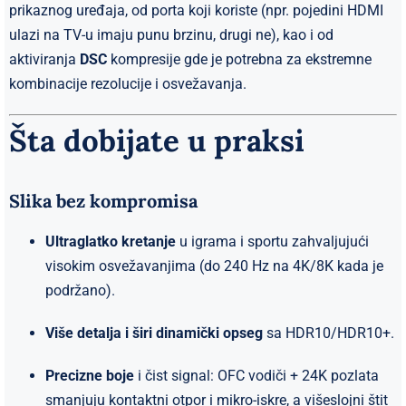
prikaznog uređaja, od porta koji koriste (npr. pojedini HDMI
ulazi na TV-u imaju punu brzinu, drugi ne), kao i od
aktiviranja
DSC
kompresije gde je potrebna za ekstremne
kombinacije rezolucije i osvežavanja.
Šta dobijate u praksi
Slika bez kompromisa
Ultraglatko kretanje
u igrama i sportu zahvaljujući
visokim osvežavanjima (do 240 Hz na 4K/8K kada je
podržano).
Više detalja i širi dinamički opseg
sa HDR10/HDR10+.
Precizne boje
i čist signal: OFC vodiči + 24K pozlata
smanjuju kontaktni otpor i mikro-iskre, a višeslojni štit