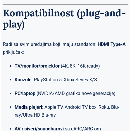
Kompatibilnost (plug-and-
play)
Radi sa svim uređajima koji imaju standardni
HDMI Type-A
priključak:
TV/monitor/projektor
(4K, 8K, 16K-ready)
Konzole
: PlayStation 5, Xbox Series X/S
PC/laptop
(NVIDIA/AMD grafika nove generacije)
Media plejeri
: Apple TV, Android TV box, Roku, Blu-
ray/Ultra HD Blu-ray
AV risiveri/soundbarovi
sa eARC/ARC-om