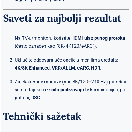
Saveti za najbolji rezultat
Na TV-u/monitoru koristite
HDMI ulaz punog protoka
(često označen kao “8K/4K120/eARC”).
Uključite odgovarajuće opcije u menijima uređaja:
4K/8K Enhanced
,
VRR/ALLM
,
eARC
,
HDR
.
Za ekstremne modove (npr. 8K/120–240 Hz) potrebni
su uređaji koji
izričito podržavaju
te kombinacije i, po
potrebi,
DSC
.
Tehnički sažetak