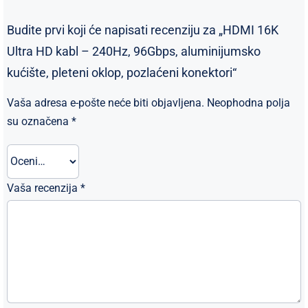
Budite prvi koji će napisati recenziju za „HDMI 16K
Ultra HD kabl – 240Hz, 96Gbps, aluminijumsko
kućište, pleteni oklop, pozlaćeni konektori“
Vaša adresa e-pošte neće biti objavljena.
Neophodna polja
su označena
*
Vaša recenzija
*