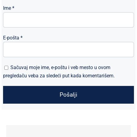
Ime
*
E-pošta
*
Sačuvaj moje ime, e-poštu i veb mesto u ovom
pregledaču veba za sledeći put kada komentarišem.