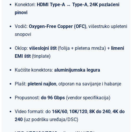
Konektori:
HDMI Type-A ↔ Type-A
,
24K pozlaćeni
pinovi
Vodič:
Oxygen-Free Copper (OFC)
, višestruko upleteni
snopovi
Oklop:
višeslojni štit
(folija + pletena mreža) +
limeni
EMI štit
(tinplate)
Kućište konektora:
aluminijumska legura
Plašt:
pleteni najlon
, otporan na savijanje i habanje
Propusnost:
do 96 Gbps
(vendor specifikacija)
Video formati: do
16K/60
,
10K/120
,
8K do 240
,
4K do
240
(uz podršku uređaja/DSC)