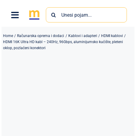
Skip
Search
to
for:
content
Home
Računarska oprema i dodaci
Kablovi i adapteri
HDMI kablovi
HDMI 16K Ultra HD kabl – 240Hz, 96Gbps, aluminijumsko kućište, pleteni
oklop, pozlaćeni konektori
Proizvodi