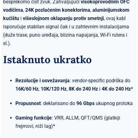
besprekorno čist zvuk. Zahvaljujući
visokoprovodnim OFC
konektori
vodičima
,
24K pozlaćenim konektorima
,
aluminijumskom
količina
kućištu
i
višeslojnom oklapanju protiv smetnji
, ovaj kabl
isporučuje stabilan signal čak i u zahtevnim instalacijama
(duže trase, puno uređaja, blizina napajanja, Wi-Fi rutera i
sl.).
Istaknuto ukratko
Rezolucije i osvežavanja
: vendor-specific podrška do
16K/60 Hz
,
10K/120 Hz
,
8K do 240 Hz
i
4K do 240 Hz
*
Propusnost
: deklarisano do
96 Gbps
ukupnog protoka
Gaming funkcije
: VRR, ALLM, QFT/QMS (glatkiji
frejmovi, niži lag)*