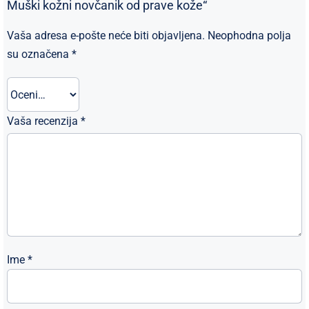
Muški kožni novčanik od prave kože“
Vaša adresa e-pošte neće biti objavljena.
Neophodna polja
su označena
*
Vaša recenzija
*
Ime
*