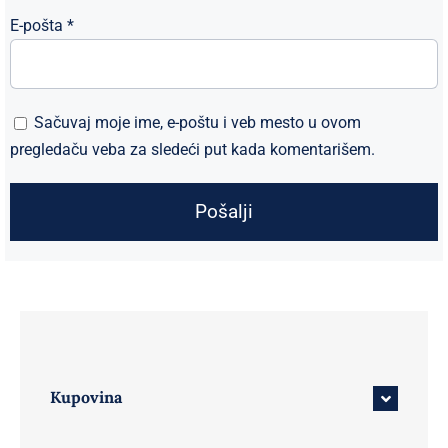
E-pošta
*
Sačuvaj moje ime, e-poštu i veb mesto u ovom
pregledaču veba za sledeći put kada komentarišem.
Kupovina