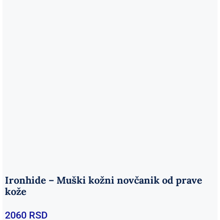
Ironhide – Muški kožni novčanik od prave
kože
2060
RSD