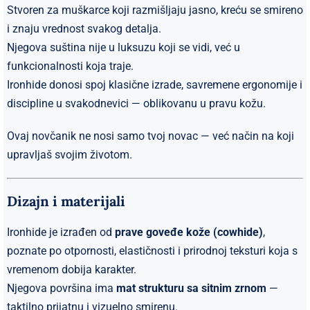
Stvoren za muškarce koji razmišljaju jasno, kreću se smireno
i znaju vrednost svakog detalja.
Njegova suština nije u luksuzu koji se vidi, već u
funkcionalnosti koja traje.
Ironhide donosi spoj klasične izrade, savremene ergonomije i
discipline u svakodnevici — oblikovanu u pravu kožu.
Ovaj novčanik ne nosi samo tvoj novac — već način na koji
upravljaš svojim životom.
Dizajn i materijali
Ironhide je izrađen od
prave goveđe kože (cowhide)
,
poznate po otpornosti, elastičnosti i prirodnoj teksturi koja s
vremenom dobija karakter.
Njegova površina ima
mat strukturu sa sitnim zrnom
—
taktilno prijatnu i vizuelno smirenu.