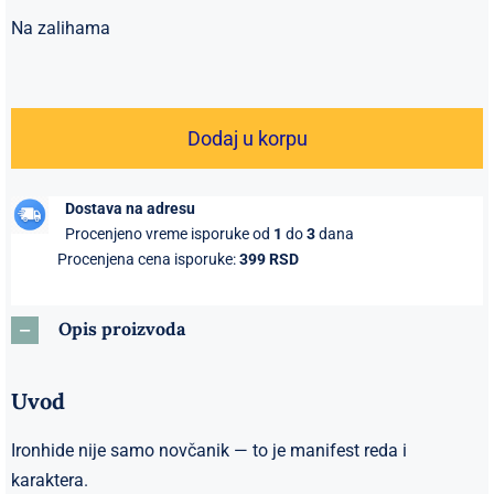
Na zalihama
Ironhide
–
Dodaj u korpu
Muški
kožni
Dostava na adresu
novčanik
Procenjeno vreme isporuke od
1
do
3
dana
od
Procenjena cena isporuke:
399 RSD
prave
kože
Opis proizvoda
količina
Uvod
Ironhide nije samo novčanik — to je manifest reda i
karaktera.