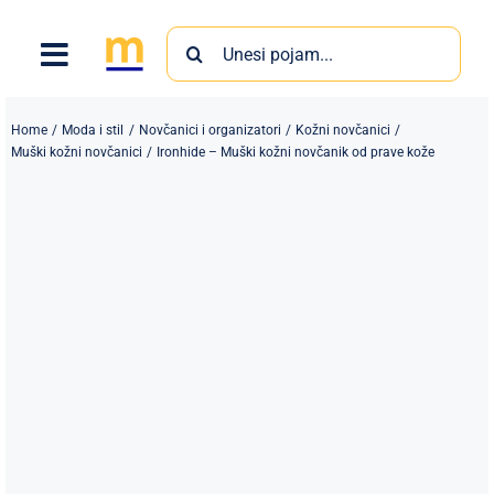
Skip
Search
to
for:
content
Home
Moda i stil
Novčanici i organizatori
Kožni novčanici
Muški kožni novčanici
Ironhide – Muški kožni novčanik od prave kože
Proizvodi