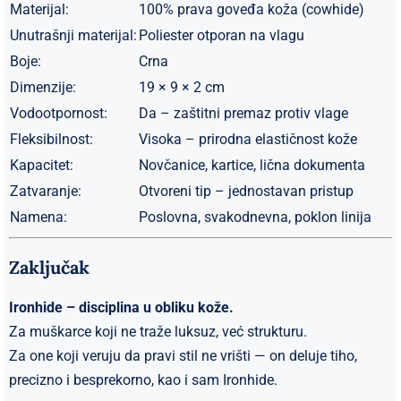
Materijal:
100% prava goveđa koža (cowhide)
Unutrašnji materijal:
Poliester otporan na vlagu
Boje:
Crna
Dimenzije:
19 × 9 × 2 cm
Vodootpornost:
Da – zaštitni premaz protiv vlage
Fleksibilnost:
Visoka – prirodna elastičnost kože
Kapacitet:
Novčanice, kartice, lična dokumenta
Zatvaranje:
Otvoreni tip – jednostavan pristup
Namena:
Poslovna, svakodnevna, poklon linija
Zaključak
Ironhide – disciplina u obliku kože.
Za muškarce koji ne traže luksuz, već strukturu.
Za one koji veruju da pravi stil ne vrišti — on deluje tiho,
precizno i besprekorno, kao i sam Ironhide.