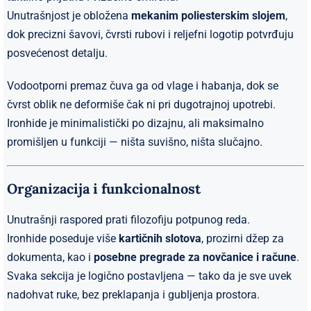
Unutrašnjost je obložena
mekanim poliesterskim slojem
,
dok precizni šavovi, čvrsti rubovi i reljefni logotip potvrđuju
posvećenost detalju.
Vodootporni premaz čuva ga od vlage i habanja, dok se
čvrst oblik ne deformiše čak ni pri dugotrajnoj upotrebi.
Ironhide je minimalistički po dizajnu, ali maksimalno
promišljen u funkciji — ništa suvišno, ništa slučajno.
Organizacija i funkcionalnost
Unutrašnji raspored prati filozofiju potpunog reda.
Ironhide poseduje više
kartičnih slotova
, prozirni džep za
dokumenta, kao i
posebne pregrade za novčanice i račune
.
Svaka sekcija je logično postavljena — tako da je sve uvek
nadohvat ruke, bez preklapanja i gubljenja prostora.