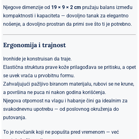
Njegove dimenzije od
19 × 9 × 2 cm
pružaju balans između
kompaktnosti i kapaciteta — dovoljno tanak za elegantno
nošenje, a dovoljno prostran da primi sve što ti je potrebno.
Ergonomija i trajnost
Ironhide je konstruisan da traje.
Elastična struktura prave kože prilagođava se pritisku, a opet
se uvek vraća u prvobitnu formu.
Zahvaljujući pažljivo biranom materijalu, rubovi se ne krune,
a površina ne puca ni nakon godina korišćenja.
Njegova otpornost na vlagu i habanje čini ga idealnim za
svakodnevnu upotrebu — od poslovnog okruženja do
putovanja.
To je novčanik koji ne popušta pred vremenom — već