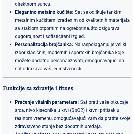
direktnom suncu.
Elegantno metalno kućište:
Sat se odlikuje tankim
metalnim kućištem izrađenim od kvalitetnih materijala
sa staklom otpornim na ogrebotine, što osigurava
dugotrajnost i sofisticirani izgled.
Personalizacija brojčanika:
Na raspolaganju je veliki
izbor klasičnih, modernih i sportskih brojčanika koje
možete dodatno personalizovati, omogućavajući da
sat odražava vaš jedinstveni stil.
Funkcije za zdravlje i fitnes
Praćenje vitalnih parametara:
Sat prati vaše otkucaje
srca, nivo kiseonika u krvi (SpO2) i krvni pritisak u
realnom vremenu, omogućavajući vam da pratite svoje
zdravstveno stanje bez dodatnih uređaja.