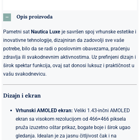
Opis proizvoda
Pametni sat
Nautica Luxe
je savršen spoj vrhunske estetike i
inovativne tehnologije, dizajniran da zadovolji sve vaše
potrebe, bilo da se radi o poslovnim obavezama, praćenju
zdravlja ili svakodnevnim aktivnostima. Uz prefinjeni dizajn i
širok spektar funkcija, ovaj sat donosi luksuz i praktičnost u
vašu svakodnevicu.
Dizajn i ekran
Vrhunski AMOLED ekran:
Veliki 1.43-inčni AMOLED
ekran sa visokom rezolucijom od 466×466 piksela
pruža izuzetno oštar prikaz, bogate boje i širok ugao
gledanja. Idealan je za jasnu čitljivost čak i na