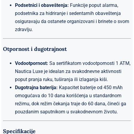
Podsetnici i obaveštenja:
Funkcije poput alarma,
podsetnika za hidriranje i sedentarnih obaveštenja
osiguravaju da ostanete organizovani i brinete o svom
zdravlju.
Otpornost i dugotrajnost
Vodootpornost:
Sa sertifikatom vodootpornosti 1 ATM,
Nautica Luxe je idealan za svakodnevne aktivnosti
poput pranja ruku, tuširanja ili izlaganja kiši.
Dugotrajna baterija:
Kapacitet baterije od 450 mAh
omogućava do 10 dana korišćenja u standardnom
režimu, dok režim čekanja traje do 60 dana, čineći ga
pouzdanim saputnikom u svakodnevnom životu.
Specifikacije