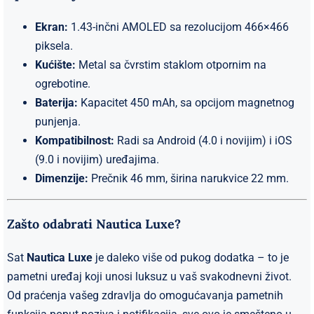
Ekran:
1.43-inčni AMOLED sa rezolucijom 466×466
piksela.
Kućište:
Metal sa čvrstim staklom otpornim na
ogrebotine.
Baterija:
Kapacitet 450 mAh, sa opcijom magnetnog
punjenja.
Kompatibilnost:
Radi sa Android (4.0 i novijim) i iOS
(9.0 i novijim) uređajima.
Dimenzije:
Prečnik 46 mm, širina narukvice 22 mm.
Zašto odabrati Nautica Luxe?
Sat
Nautica Luxe
je daleko više od pukog dodatka – to je
pametni uređaj koji unosi luksuz u vaš svakodnevni život.
Od praćenja vašeg zdravlja do omogućavanja pametnih