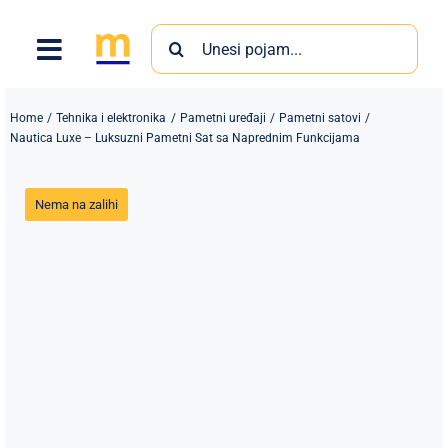
Skip
Search
to
for:
content
Home
Tehnika i elektronika
Pametni uređaji
Pametni satovi
Nautica Luxe – Luksuzni Pametni Sat sa Naprednim Funkcijama
Nema na zalihi
Proizvodi