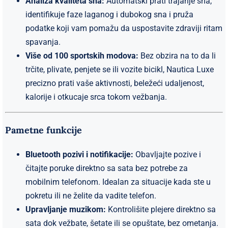
Analiza kvaliteta sna:
Automatski prati trajanje sna,
identifikuje faze laganog i dubokog sna i pruža
podatke koji vam pomažu da uspostavite zdraviji ritam
spavanja.
Više od 100 sportskih modova:
Bez obzira na to da li
trčite, plivate, penjete se ili vozite bicikl, Nautica Luxe
precizno prati vaše aktivnosti, beležeći udaljenost,
kalorije i otkucaje srca tokom vežbanja.
Pametne funkcije
Bluetooth pozivi i notifikacije:
Obavljajte pozive i
čitajte poruke direktno sa sata bez potrebe za
mobilnim telefonom. Idealan za situacije kada ste u
pokretu ili ne želite da vadite telefon.
Upravljanje muzikom:
Kontrolišite plejere direktno sa
sata dok vežbate, šetate ili se opuštate, bez ometanja.