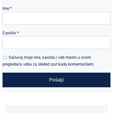
Ime
*
E-pošta
*
Sačuvaj moje ime, e-poštu i veb mesto u ovom
pregledaču veba za sledeći put kada komentarišem.